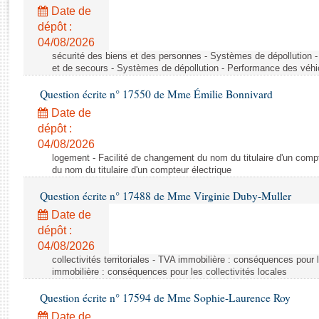
Rapports d'enquête
Date de
Rapports législatifs
dépôt :
Rapports sur l'application des lois
04/08/2026
Baromètre de l’application des lois
sécurité des biens et des personnes - Systèmes de dépollution 
et de secours - Systèmes de dépollution - Performance des véhi
Question écrite n° 17550 de Mme Émilie Bonnivard
Dossiers législatifs
Date de
Budget et sécurité sociale
dépôt :
Questions écrites et orales
04/08/2026
Comptes rendus des débats
logement - Facilité de changement du nom du titulaire d'un compt
du nom du titulaire d'un compteur électrique
Question écrite n° 17488 de Mme Virginie Duby-Muller
Date de
dépôt :
04/08/2026
collectivités territoriales - TVA immobilière : conséquences pour 
immobilière : conséquences pour les collectivités locales
Question écrite n° 17594 de Mme Sophie-Laurence Roy
Date de