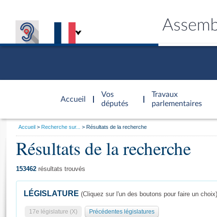
Assemb
Accèder à
la page
Vos
Travaux
Accueil
d'accueil
députés
parlementaires
Vous
Accueil
Recherche sur...
Résultats de la recherche
êtes
Résultats de la recherche
Général
ici
CONNEX
TRAVA
CONNA
DÉC
:
153462
résultats trouvés
LÉGISLATURE
(Cliquez sur l'un des boutons pour faire un choix
17e législature (X)
Précédentes législatures