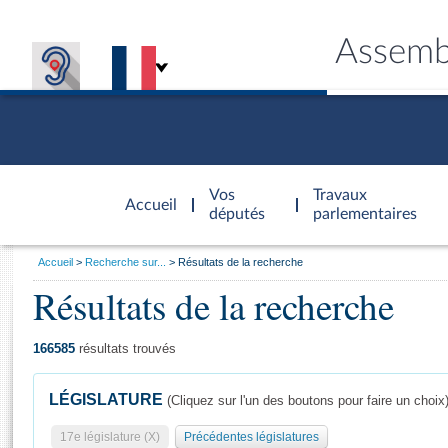
Assemb
Accèder à
la page
Vos
Travaux
Accueil
d'accueil
députés
parlementaires
Vous
Accueil
Recherche sur...
Résultats de la recherche
êtes
Résultats de la recherche
Général
ici
CONNEX
TRAVA
CONNA
DÉC
:
166585
résultats trouvés
LÉGISLATURE
(Cliquez sur l'un des boutons pour faire un choix
17e législature (X)
Précédentes législatures