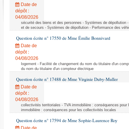
Rapports d'enquête
Date de
Rapports législatifs
dépôt :
Rapports sur l'application des lois
04/08/2026
Baromètre de l’application des lois
sécurité des biens et des personnes - Systèmes de dépollution 
et de secours - Systèmes de dépollution - Performance des véhi
Question écrite n° 17550 de Mme Émilie Bonnivard
Dossiers législatifs
Date de
Budget et sécurité sociale
dépôt :
Questions écrites et orales
04/08/2026
Comptes rendus des débats
logement - Facilité de changement du nom du titulaire d'un compt
du nom du titulaire d'un compteur électrique
Question écrite n° 17488 de Mme Virginie Duby-Muller
Date de
dépôt :
04/08/2026
collectivités territoriales - TVA immobilière : conséquences pour 
immobilière : conséquences pour les collectivités locales
Question écrite n° 17594 de Mme Sophie-Laurence Roy
Date de