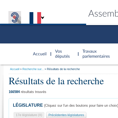
Assemb
Accèder à
la page
Vos
Travaux
Accueil
d'accueil
députés
parlementaires
Vous
Accueil
Recherche sur...
Résultats de la recherche
êtes
Résultats de la recherche
Général
ici
CONNEX
TRAVA
CONNA
DÉC
:
166584
résultats trouvés
LÉGISLATURE
(Cliquez sur l'un des boutons pour faire un choix
17e législature (X)
Précédentes législatures