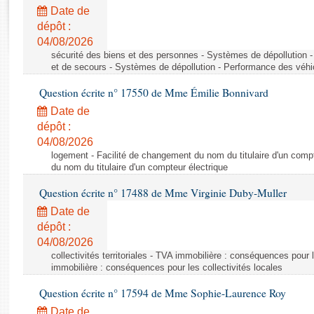
Rapports d'enquête
Date de
Rapports législatifs
dépôt :
Rapports sur l'application des lois
04/08/2026
Baromètre de l’application des lois
sécurité des biens et des personnes - Systèmes de dépollution 
et de secours - Systèmes de dépollution - Performance des véhi
Question écrite n° 17550 de Mme Émilie Bonnivard
Dossiers législatifs
Date de
Budget et sécurité sociale
dépôt :
Questions écrites et orales
04/08/2026
Comptes rendus des débats
logement - Facilité de changement du nom du titulaire d'un compt
du nom du titulaire d'un compteur électrique
Question écrite n° 17488 de Mme Virginie Duby-Muller
Date de
dépôt :
04/08/2026
collectivités territoriales - TVA immobilière : conséquences pour 
immobilière : conséquences pour les collectivités locales
Question écrite n° 17594 de Mme Sophie-Laurence Roy
Date de