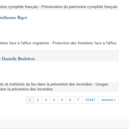
ine cynophile français - Préservation du patrimoine cynophile français
Guillaume Bigot
ères face à l'afflux migratoire - Protection des frontières face à l'afflux
 Danielle Brulebois
nels et maîtrisés du feu dans la prévention des incendies - Usages
 dans la prévention des incendies
1
2
3
4
5
6
7
15347
suivant »