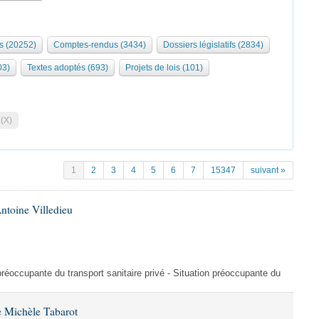
s (20252)
Comptes-rendus (3434)
Dossiers législatifs (2834)
03)
Textes adoptés (693)
Projets de lois (101)
 (X)
1
2
3
4
5
6
7
15347
suivant »
ntoine Villedieu
préoccupante du transport sanitaire privé - Situation préoccupante du
 Michèle Tabarot