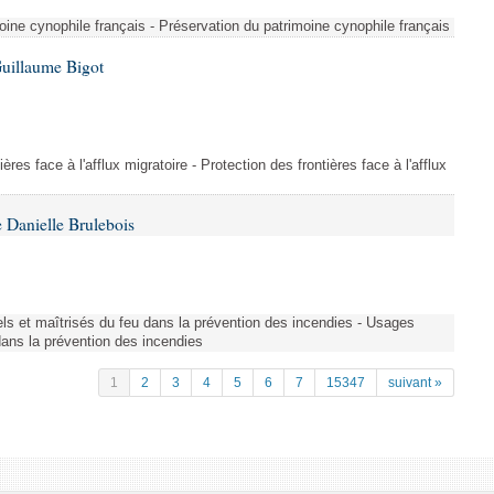
ine cynophile français - Préservation du patrimoine cynophile français
Guillaume Bigot
ères face à l'afflux migratoire - Protection des frontières face à l'afflux
 Danielle Brulebois
nels et maîtrisés du feu dans la prévention des incendies - Usages
 dans la prévention des incendies
1
2
3
4
5
6
7
15347
suivant »