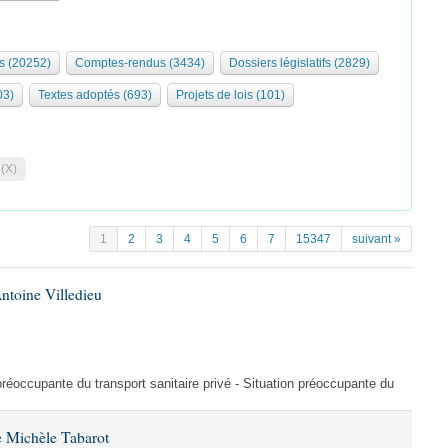
s (20252)
Comptes-rendus (3434)
Dossiers législatifs (2829)
03)
Textes adoptés (693)
Projets de lois (101)
 (X)
1
2
3
4
5
6
7
15347
suivant »
ntoine Villedieu
préoccupante du transport sanitaire privé - Situation préoccupante du
 Michèle Tabarot