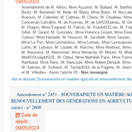
09/05/2024
Amendement de M. Allisio, Mme Auzanot, M. Ballard, M. Barth&
Bentz, M. Berteloot, M. Bilde, M. Blairy, Mme Blanc, M. Boccal
Buisson, M. Cabrolier, M. Catteau, M. Chenu, M. Chudeau, M
Conceicao Carvalho, M. de Fournas, M. de L&#233;pinau, M. 
M. Dragon, Mme Engrand, M. Falcon, M. Fran&#231;ois, M. Frap
Gillet, M. Girard, M. Gonzalez, Mme Florence Goulet, Mme Grang
Guitton, Mme Hamelet, M. Houssin, M. Jacobelli, Mme Jaouen, 
Mme Le Pen, Mme Lechanteux, Mme Lelouis, Mme Levavasseur,
Lorho, M. Lottiaux, M. Loubet, M. Marchio, Mme Martinez, Mm
M. Mauvieux, M. Meizonnet, Mme Menache, M. Meurin, M. Mull
M&#233;nag&#233;, M. Odoul, Mme Mathilde Paris, Mme Parment
Rambaud, Mme Ranc, M. Rancoule, Mme Robert-Dehault, Mme R
M. Salmon, M. Schreck, M. Tach&#233; de la Pagerie, M. Jean-P
et M. Villedieu - Après l'article 20 -
Non renseigné
Voir le dossier (Souveraineté en matière agricole et renouvellement des
Amendement n° 2451 - SOUVERAINETÉ EN MATIÈRE A
RENOUVELLEMENT DES GÉNÉRATIONS EN AGRICULTURE - 1è
saisie) - n° 2600
Date de
dépôt :
09/05/2024