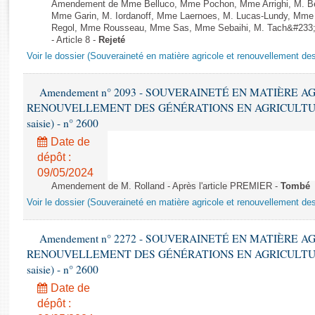
Rapports d'enquête
Amendement de Mme Belluco, Mme Pochon, Mme Arrighi, M. Ben
Mme Garin, M. Iordanoff, Mme Laernoes, M. Lucas-Lundy, Mme
Rapports législatifs
Regol, Mme Rousseau, Mme Sas, Mme Sebaihi, M. Tach&#233;, 
Rapports sur l'application des lois
- Article 8 -
Rejeté
Baromètre de l’application des lois
Voir le dossier (Souveraineté en matière agricole et renouvellement des
Amendement n° 2093 - SOUVERAINETÉ EN MATIÈRE A
Dossiers législatifs
RENOUVELLEMENT DES GÉNÉRATIONS EN AGRICULTURE - 1è
Budget et sécurité sociale
saisie) - n° 2600
Questions écrites et orales
Date de
Comptes rendus des débats
dépôt :
09/05/2024
Amendement de M. Rolland - Après l'article PREMIER -
Tombé
Voir le dossier (Souveraineté en matière agricole et renouvellement des
Amendement n° 2272 - SOUVERAINETÉ EN MATIÈRE A
RENOUVELLEMENT DES GÉNÉRATIONS EN AGRICULTURE - 1è
saisie) - n° 2600
Date de
dépôt :