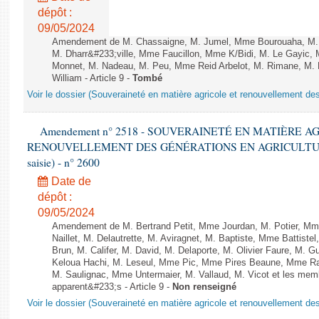
dépôt :
09/05/2024
Amendement de M. Chassaigne, M. Jumel, Mme Bourouaha, M. B
M. Dharr&#233;ville, Mme Faucillon, Mme K/Bidi, M. Le Gayic, 
Monnet, M. Nadeau, M. Peu, Mme Reid Arbelot, M. Rimane, M. R
William - Article 9 -
Tombé
Voir le dossier (Souveraineté en matière agricole et renouvellement des
Amendement n° 2518 - SOUVERAINETÉ EN MATIÈRE A
RENOUVELLEMENT DES GÉNÉRATIONS EN AGRICULTURE - 1è
saisie) - n° 2600
Date de
dépôt :
09/05/2024
Amendement de M. Bertrand Petit, Mme Jourdan, M. Potier, Mm
Naillet, M. Delautrette, M. Aviragnet, M. Baptiste, Mme Battiste
Brun, M. Califer, M. David, M. Delaporte, M. Olivier Faure, M. 
Keloua Hachi, M. Leseul, Mme Pic, Mme Pires Beaune, Mme R
M. Saulignac, Mme Untermaier, M. Vallaud, M. Vicot et les memb
apparent&#233;s - Article 9 -
Non renseigné
Voir le dossier (Souveraineté en matière agricole et renouvellement des