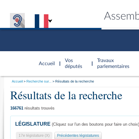
Assemb
Accèder à
la page
Vos
Travaux
Accueil
d'accueil
députés
parlementaires
Vous
Accueil
Recherche sur...
Résultats de la recherche
êtes
Résultats de la recherche
Général
ici
CONNEX
TRAVA
CONNA
DÉC
:
166761
résultats trouvés
LÉGISLATURE
(Cliquez sur l'un des boutons pour faire un choix
17e législature (X)
Précédentes législatures