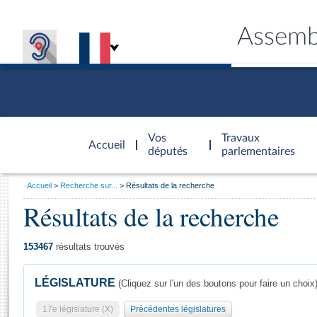
Assemb
Accèder à
la page
Vos
Travaux
Accueil
d'accueil
députés
parlementaires
Vous
Accueil
Recherche sur...
Résultats de la recherche
êtes
Résultats de la recherche
Général
ici
CONNEX
TRAVA
CONNA
DÉC
:
153467
résultats trouvés
LÉGISLATURE
(Cliquez sur l'un des boutons pour faire un choix
17e législature (X)
Précédentes législatures