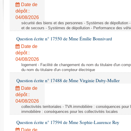
Rapports d'enquête
Date de
Rapports législatifs
dépôt :
Rapports sur l'application des lois
04/08/2026
Baromètre de l’application des lois
sécurité des biens et des personnes - Systèmes de dépollution 
et de secours - Systèmes de dépollution - Performance des véhi
Question écrite n° 17550 de Mme Émilie Bonnivard
Dossiers législatifs
Date de
Budget et sécurité sociale
dépôt :
Questions écrites et orales
04/08/2026
Comptes rendus des débats
logement - Facilité de changement du nom du titulaire d'un compt
du nom du titulaire d'un compteur électrique
Question écrite n° 17488 de Mme Virginie Duby-Muller
Date de
dépôt :
04/08/2026
collectivités territoriales - TVA immobilière : conséquences pour 
immobilière : conséquences pour les collectivités locales
Question écrite n° 17594 de Mme Sophie-Laurence Roy
Date de