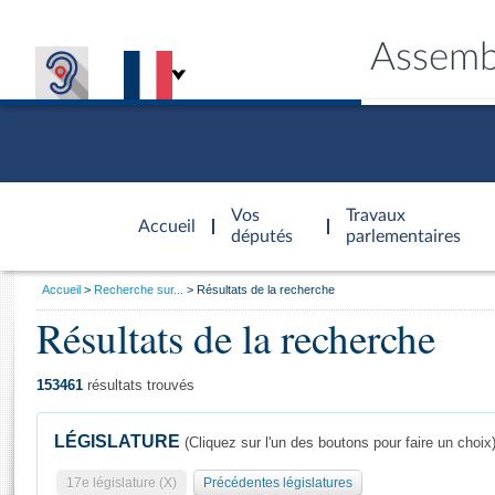
Assemb
Accèder à
la page
Vos
Travaux
Accueil
d'accueil
députés
parlementaires
Vous
Accueil
Recherche sur...
Résultats de la recherche
êtes
Résultats de la recherche
Général
ici
CONNEX
TRAVA
CONNA
DÉC
:
153461
résultats trouvés
LÉGISLATURE
(Cliquez sur l'un des boutons pour faire un choix
17e législature (X)
Précédentes législatures