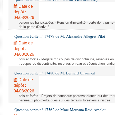
Rapports d'enquête
Date de
Rapports législatifs
dépôt :
Rapports sur l'application des lois
04/08/2026
Baromètre de l’application des lois
personnes handicapées - Pension d'invalidité - perte de la prime d'
de la prime d'activité
Dossiers législatifs
Question écrite n° 17479 de M. Alexandre Allegret-Pilot
Budget et sécurité sociale
Date de
Questions écrites et orales
dépôt :
04/08/2026
Comptes rendus des débats
bois et forêts - Mégafeux : coupes de discontinuité, réserves en 
: coupes de discontinuité, réserves en eau et sécurisation juridi
Question écrite n° 17480 de M. Bernard Chaumeil
Date de
dépôt :
04/08/2026
bois et forêts - Projets de panneaux photovoltaïques sur des terra
panneaux photovoltaïques sur des terrains forestiers sinistrés
Question écrite n° 17562 de Mme Mereana Reid Arbelot