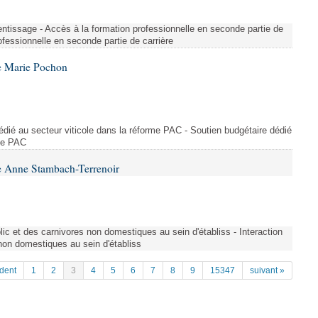
entissage - Accès à la formation professionnelle en seconde partie de
ofessionnelle en seconde partie de carrière
e Marie Pochon
dédié au secteur viticole dans la réforme PAC - Soutien budgétaire dédié
rme PAC
e Anne Stambach-Terrenoir
blic et des carnivores non domestiques au sein d'établiss - Interaction
 non domestiques au sein d'établiss
dent
1
2
3
4
5
6
7
8
9
15347
suivant »