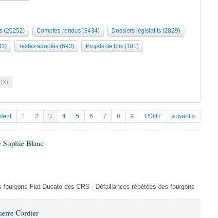
s (20252)
Comptes-rendus (3434)
Dossiers législatifs (2829)
03)
Textes adoptés (693)
Projets de lois (101)
 (X)
dent
1
2
3
4
5
6
7
8
9
15347
suivant »
e Sophie Blanc
es fourgons Fiat Ducato des CRS - Défaillances répétées des fourgons
ierre Cordier