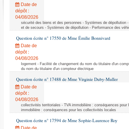
Rapports d'enquête
Date de
Rapports législatifs
dépôt :
Rapports sur l'application des lois
04/08/2026
Baromètre de l’application des lois
sécurité des biens et des personnes - Systèmes de dépollution 
et de secours - Systèmes de dépollution - Performance des véhi
Question écrite n° 17550 de Mme Émilie Bonnivard
Dossiers législatifs
Date de
Budget et sécurité sociale
dépôt :
Questions écrites et orales
04/08/2026
Comptes rendus des débats
logement - Facilité de changement du nom du titulaire d'un compt
du nom du titulaire d'un compteur électrique
Question écrite n° 17488 de Mme Virginie Duby-Muller
Date de
dépôt :
04/08/2026
collectivités territoriales - TVA immobilière : conséquences pour 
immobilière : conséquences pour les collectivités locales
Question écrite n° 17594 de Mme Sophie-Laurence Roy
Date de