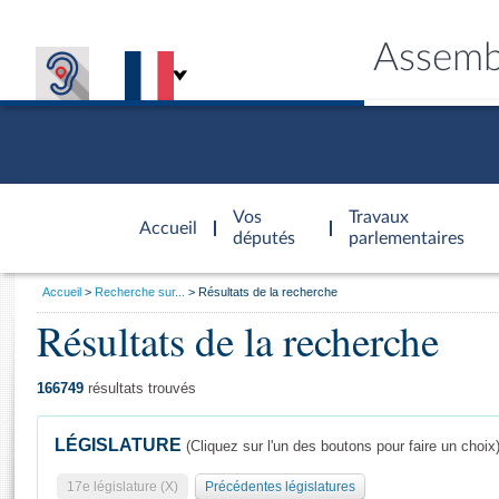
Assemb
Accèder à
la page
Vos
Travaux
Accueil
d'accueil
députés
parlementaires
Vous
Accueil
Recherche sur...
Résultats de la recherche
êtes
Résultats de la recherche
Général
ici
CONNEX
TRAVA
CONNA
DÉC
:
166749
résultats trouvés
LÉGISLATURE
(Cliquez sur l'un des boutons pour faire un choix
17e législature (X)
Précédentes législatures