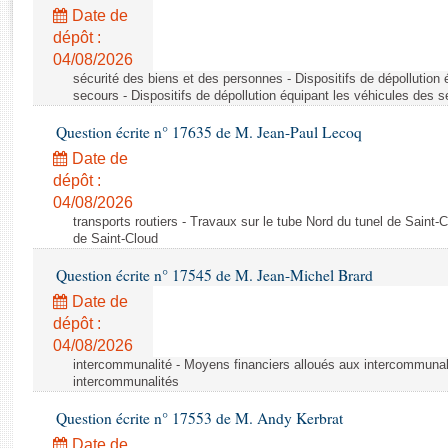
Rapports d'enquête
Date de
Rapports législatifs
dépôt :
Rapports sur l'application des lois
04/08/2026
Baromètre de l’application des lois
sécurité des biens et des personnes - Dispositifs de dépollution
secours - Dispositifs de dépollution équipant les véhicules des 
Question écrite n° 17635 de M. Jean-Paul Lecoq
Dossiers législatifs
Date de
Budget et sécurité sociale
dépôt :
Questions écrites et orales
04/08/2026
Comptes rendus des débats
transports routiers - Travaux sur le tube Nord du tunel de Saint-
de Saint-Cloud
Question écrite n° 17545 de M. Jean-Michel Brard
Date de
dépôt :
04/08/2026
intercommunalité - Moyens financiers alloués aux intercommunal
intercommunalités
Question écrite n° 17553 de M. Andy Kerbrat
Date de