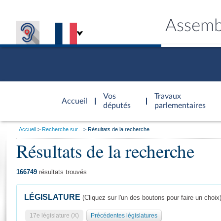
Assemb
Accèder à
la page
Vos
Travaux
Accueil
d'accueil
députés
parlementaires
Vous
Accueil
Recherche sur...
Résultats de la recherche
êtes
Résultats de la recherche
Général
ici
CONNEX
TRAVA
CONNA
DÉC
:
166749
résultats trouvés
LÉGISLATURE
(Cliquez sur l'un des boutons pour faire un choix
17e législature (X)
Précédentes législatures