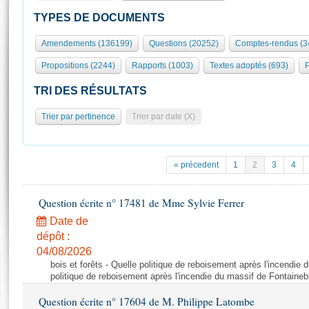
S'id
Présidence
Séance publique
Rôle et pouvoirs de l'Assemblée
Visiter l'Assemblée
TYPES DE DOCUMENTS
Fiches « Connaissance de l’Assemblée »
577 députés
Commissions et autres organes
Visite virtuelle du palais Bourbon
Amendements (136199)
Questions (20252)
Comptes-rendus (3
Organisation de l'Assemblée
Groupes politiques
Europe et International
Assister à une séance
Mot
Propositions (2244)
Rapports (1003)
Textes adoptés (693)
P
Présidence
Conférence des Présidents
Bureau
Collège des Ques
Élections législatives
Contrôle et évaluation
Accès des chercheurs à l’Assemblée
TRI DES RÉSULTATS
Congrès
Les évènements
S'inscrire
Trier par pertinence
Trier par date (X)
Pétitions
Statistiques et chiffres clés
Transparence et déontologie
Vous n'ave
Patrimoine
E
Documents de référence
« précedent
1
2
3
4
La Bibliothèque
( Constitution | Règlement de l'Assemblée ... )
Documents parlementaires
Les archives
Question écrite n° 17481 de Mme Sylvie Ferrer
Projets de loi
Contacts et plan d'accès
Date de
Propositions de loi
Histoire
Photos libres de droit
dépôt :
Amendements
Juniors
04/08/2026
Textes adoptés
bois et forêts - Quelle politique de reboisement après l'incendie
Anciennes législatures
politique de reboisement après l'incendie du massif de Fontaineb
Liens vers les sites publics
Rapports d'information
Question écrite n° 17604 de M. Philippe Latombe