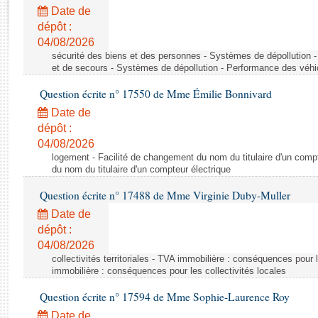
Rapports d'enquête
Date de
Rapports législatifs
dépôt :
Rapports sur l'application des lois
04/08/2026
Baromètre de l’application des lois
sécurité des biens et des personnes - Systèmes de dépollution 
et de secours - Systèmes de dépollution - Performance des véhi
Question écrite n° 17550 de Mme Émilie Bonnivard
Dossiers législatifs
Date de
Budget et sécurité sociale
dépôt :
Questions écrites et orales
04/08/2026
Comptes rendus des débats
logement - Facilité de changement du nom du titulaire d'un compt
du nom du titulaire d'un compteur électrique
Question écrite n° 17488 de Mme Virginie Duby-Muller
Date de
dépôt :
04/08/2026
collectivités territoriales - TVA immobilière : conséquences pour 
immobilière : conséquences pour les collectivités locales
Question écrite n° 17594 de Mme Sophie-Laurence Roy
Date de