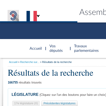
Assemb
Accèder à
la page
Vos
Travaux
Accueil
d'accueil
députés
parlementaires
Vous
Accueil
Recherche sur...
Résultats de la recherche
êtes
Résultats de la recherche
Général
ici
CONNEX
TRAVA
CONNA
DÉC
:
166755
résultats trouvés
LÉGISLATURE
(Cliquez sur l'un des boutons pour faire un choix
17e législature (X)
Précédentes législatures