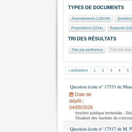
TYPES DE DOCUMENTS
Amendements (136199)
Question
Propositions (2244)
Rapports (10
TRI DES RÉSULTATS
Trier par pertinence
Trier par date
« précedent
1
2
3
4
5
Question écrite n° 17533 de Mme
Date de
dépôt :
04/08/2026
fonction publique territoriale - S
Situation des lauréats du concou
Question écrite n° 17517 de M. P