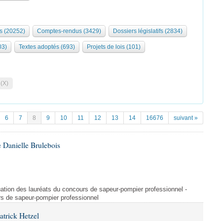
s (20252)
Comptes-rendus (3429)
Dossiers législatifs (2834)
03)
Textes adoptés (693)
Projets de lois (101)
 (X)
6
7
8
9
10
11
12
13
14
16676
suivant »
 Danielle Brulebois
ituation des lauréats du concours de sapeur-pompier professionnel -
rs de sapeur-pompier professionnel
atrick Hetzel