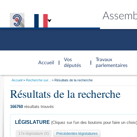
Assemb
Accèder à
la page
Vos
Travaux
Accueil
d'accueil
députés
parlementaires
Vous
Accueil
Recherche sur...
Résultats de la recherche
êtes
Résultats de la recherche
Général
ici
CONNEX
TRAVA
CONNA
DÉC
:
166760
résultats trouvés
LÉGISLATURE
(Cliquez sur l'un des boutons pour faire un choix
17e législature (X)
Précédentes législatures