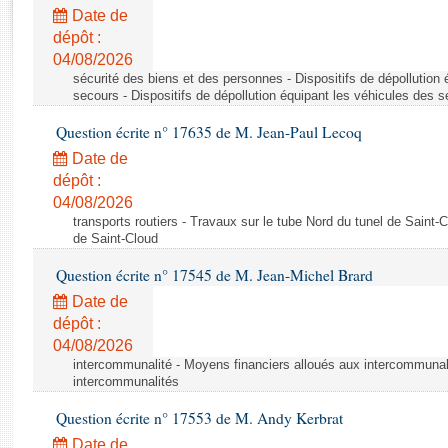
Rapports d'enquête
Date de
Rapports législatifs
dépôt :
Rapports sur l'application des lois
04/08/2026
Baromètre de l’application des lois
sécurité des biens et des personnes - Dispositifs de dépollution
secours - Dispositifs de dépollution équipant les véhicules des 
Question écrite n° 17635 de M. Jean-Paul Lecoq
Dossiers législatifs
Date de
Budget et sécurité sociale
dépôt :
Questions écrites et orales
04/08/2026
Comptes rendus des débats
transports routiers - Travaux sur le tube Nord du tunel de Saint-
de Saint-Cloud
Question écrite n° 17545 de M. Jean-Michel Brard
Date de
dépôt :
04/08/2026
intercommunalité - Moyens financiers alloués aux intercommunal
intercommunalités
Question écrite n° 17553 de M. Andy Kerbrat
Date de