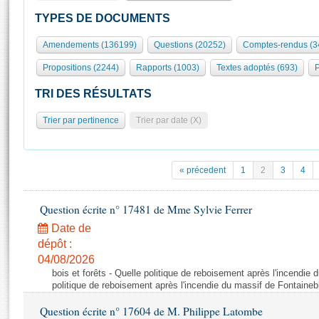
S'id
Présidence
Séance publique
Rôle et pouvoirs de l'Assemblée
Visiter l'Assemblée
TYPES DE DOCUMENTS
Fiches « Connaissance de l’Assemblée »
577 députés
Commissions et autres organes
Visite virtuelle du palais Bourbon
Amendements (136199)
Questions (20252)
Comptes-rendus (3
Organisation de l'Assemblée
Groupes politiques
Europe et International
Assister à une séance
Mot
Propositions (2244)
Rapports (1003)
Textes adoptés (693)
P
Présidence
Conférence des Présidents
Bureau
Collège des Ques
Élections législatives
Contrôle et évaluation
Accès des chercheurs à l’Assemblée
TRI DES RÉSULTATS
Congrès
Les évènements
S'inscrire
Trier par pertinence
Trier par date (X)
Pétitions
Statistiques et chiffres clés
Transparence et déontologie
Vous n'ave
Patrimoine
E
Documents de référence
« précedent
1
2
3
4
La Bibliothèque
( Constitution | Règlement de l'Assemblée ... )
Documents parlementaires
Les archives
Question écrite n° 17481 de Mme Sylvie Ferrer
Projets de loi
Contacts et plan d'accès
Date de
Propositions de loi
Histoire
Photos libres de droit
dépôt :
Amendements
Juniors
04/08/2026
Textes adoptés
bois et forêts - Quelle politique de reboisement après l'incendie
Anciennes législatures
politique de reboisement après l'incendie du massif de Fontaineb
Liens vers les sites publics
Rapports d'information
Question écrite n° 17604 de M. Philippe Latombe