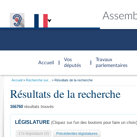
Assemb
Accèder à
la page
Vos
Travaux
Accueil
d'accueil
députés
parlementaires
Vous
Accueil
Recherche sur...
Résultats de la recherche
êtes
Résultats de la recherche
Général
ici
CONNEX
TRAVA
CONNA
DÉC
:
166760
résultats trouvés
LÉGISLATURE
(Cliquez sur l'un des boutons pour faire un choix
17e législature (X)
Précédentes législatures