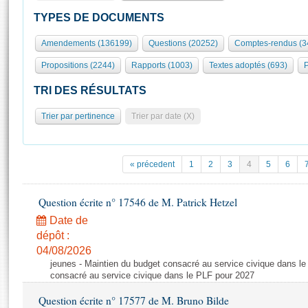
S'id
Présidence
Séance publique
Rôle et pouvoirs de l'Assemblée
Visiter l'Assemblée
TYPES DE DOCUMENTS
Fiches « Connaissance de l’Assemblée »
577 députés
Commissions et autres organes
Visite virtuelle du palais Bourbon
Amendements (136199)
Questions (20252)
Comptes-rendus (3
Organisation de l'Assemblée
Groupes politiques
Europe et International
Assister à une séance
Mot
Propositions (2244)
Rapports (1003)
Textes adoptés (693)
P
Présidence
Conférence des Présidents
Bureau
Collège des Ques
Élections législatives
Contrôle et évaluation
Accès des chercheurs à l’Assemblée
TRI DES RÉSULTATS
Congrès
Les évènements
S'inscrire
Trier par pertinence
Trier par date (X)
Pétitions
Statistiques et chiffres clés
Transparence et déontologie
Vous n'ave
Patrimoine
E
Documents de référence
« précedent
1
2
3
4
5
6
La Bibliothèque
( Constitution | Règlement de l'Assemblée ... )
Documents parlementaires
Les archives
Question écrite n° 17546 de M. Patrick Hetzel
Projets de loi
Contacts et plan d'accès
Date de
Propositions de loi
Histoire
Photos libres de droit
dépôt :
Amendements
Juniors
04/08/2026
Textes adoptés
jeunes - Maintien du budget consacré au service civique dans le
Anciennes législatures
consacré au service civique dans le PLF pour 2027
Liens vers les sites publics
Rapports d'information
Question écrite n° 17577 de M. Bruno Bilde