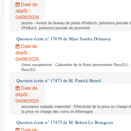
Rapports d'enquête
Date de
Rapports législatifs
dépôt :
Rapports sur l'application des lois
04/08/2026
Baromètre de l’application des lois
postes - Avenir du bureau de poste d'Hulluch, présence postale d
d'Hulluch, présence postale de proximité
Question écrite n° 17639 de Mme Sandra Delannoy
Dossiers législatifs
Date de
Budget et sécurité sociale
dépôt :
Questions écrites et orales
04/08/2026
Comptes rendus des débats
Union européenne - Calendrier de la flotte permanente RescEU - 
RescEU
Question écrite n° 17473 de M. Patrick Hetzel
Date de
dépôt :
04/08/2026
assurance maladie maternité - Effectivité de la prise en charge d
la prise en charge des soins en Allemagne
Question écrite n° 17475 de M. Robert Le Bourgeois
Date de