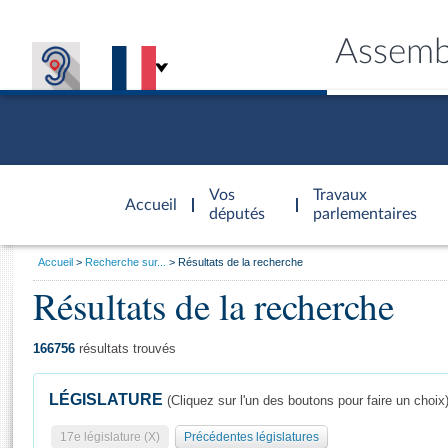
Assemb
Accèder à
la page
Vos
Travaux
Accueil
d'accueil
députés
parlementaires
Vous
Accueil
Recherche sur...
Résultats de la recherche
êtes
Résultats de la recherche
Général
ici
CONNEX
TRAVA
CONNA
DÉC
:
166756
résultats trouvés
LÉGISLATURE
(Cliquez sur l'un des boutons pour faire un choix
17e législature (X)
Précédentes législatures