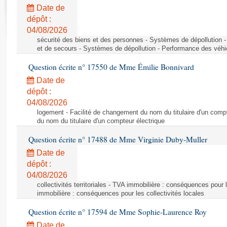
Rapports d'enquête
Date de
Rapports législatifs
dépôt :
Rapports sur l'application des lois
04/08/2026
Baromètre de l’application des lois
sécurité des biens et des personnes - Systèmes de dépollution 
et de secours - Systèmes de dépollution - Performance des véhi
Question écrite n° 17550 de Mme Émilie Bonnivard
Dossiers législatifs
Date de
Budget et sécurité sociale
dépôt :
Questions écrites et orales
04/08/2026
Comptes rendus des débats
logement - Facilité de changement du nom du titulaire d'un compt
du nom du titulaire d'un compteur électrique
Question écrite n° 17488 de Mme Virginie Duby-Muller
Date de
dépôt :
04/08/2026
collectivités territoriales - TVA immobilière : conséquences pour 
immobilière : conséquences pour les collectivités locales
Question écrite n° 17594 de Mme Sophie-Laurence Roy
Date de