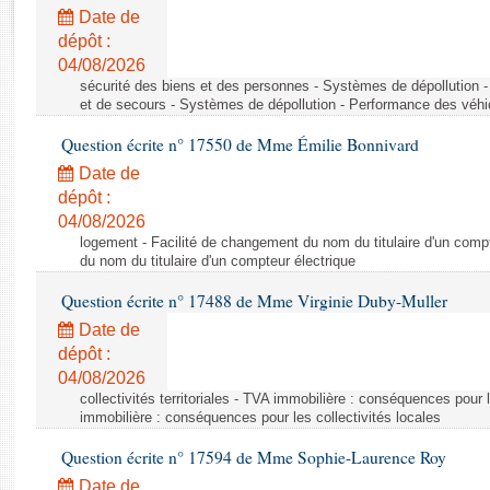
Rapports d'enquête
Date de
Rapports législatifs
dépôt :
Rapports sur l'application des lois
04/08/2026
Baromètre de l’application des lois
sécurité des biens et des personnes - Systèmes de dépollution 
et de secours - Systèmes de dépollution - Performance des véhi
Question écrite n° 17550 de Mme Émilie Bonnivard
Dossiers législatifs
Date de
Budget et sécurité sociale
dépôt :
Questions écrites et orales
04/08/2026
Comptes rendus des débats
logement - Facilité de changement du nom du titulaire d'un compt
du nom du titulaire d'un compteur électrique
Question écrite n° 17488 de Mme Virginie Duby-Muller
Date de
dépôt :
04/08/2026
collectivités territoriales - TVA immobilière : conséquences pour 
immobilière : conséquences pour les collectivités locales
Question écrite n° 17594 de Mme Sophie-Laurence Roy
Date de