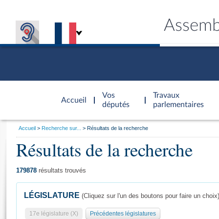
Assemb
Accèder à
la page
Vos
Travaux
Accueil
d'accueil
députés
parlementaires
Vous
Accueil
Recherche sur...
Résultats de la recherche
êtes
Résultats de la recherche
Général
ici
CONNEX
TRAVA
CONNA
DÉC
:
179878
résultats trouvés
LÉGISLATURE
(Cliquez sur l'un des boutons pour faire un choix
17e législature (X)
Précédentes législatures