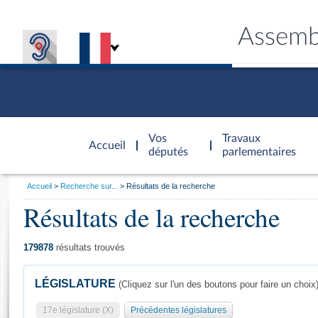
Assemb
Accèder à
la page
Vos
Travaux
Accueil
d'accueil
députés
parlementaires
Vous
Accueil
Recherche sur...
Résultats de la recherche
êtes
Résultats de la recherche
Général
ici
CONNEX
TRAVA
CONNA
DÉC
:
179878
résultats trouvés
LÉGISLATURE
(Cliquez sur l'un des boutons pour faire un choix
17e législature (X)
Précédentes législatures