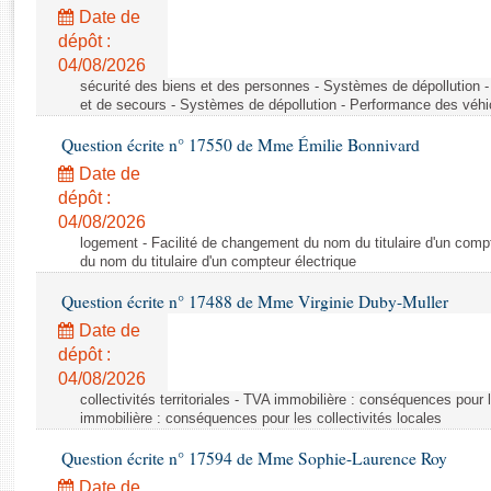
Rapports d'enquête
Date de
Rapports législatifs
dépôt :
Rapports sur l'application des lois
04/08/2026
Baromètre de l’application des lois
sécurité des biens et des personnes - Systèmes de dépollution 
et de secours - Systèmes de dépollution - Performance des véhi
Question écrite n° 17550 de Mme Émilie Bonnivard
Dossiers législatifs
Date de
Budget et sécurité sociale
dépôt :
Questions écrites et orales
04/08/2026
Comptes rendus des débats
logement - Facilité de changement du nom du titulaire d'un compt
du nom du titulaire d'un compteur électrique
Question écrite n° 17488 de Mme Virginie Duby-Muller
Date de
dépôt :
04/08/2026
collectivités territoriales - TVA immobilière : conséquences pour 
immobilière : conséquences pour les collectivités locales
Question écrite n° 17594 de Mme Sophie-Laurence Roy
Date de