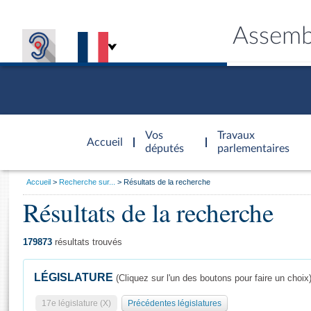
Assemb
Accèder à
la page
Vos
Travaux
Accueil
d'accueil
députés
parlementaires
Vous
Accueil
Recherche sur...
Résultats de la recherche
êtes
Résultats de la recherche
Général
ici
CONNEX
TRAVA
CONNA
DÉC
:
179873
résultats trouvés
LÉGISLATURE
(Cliquez sur l'un des boutons pour faire un choix
17e législature (X)
Précédentes législatures