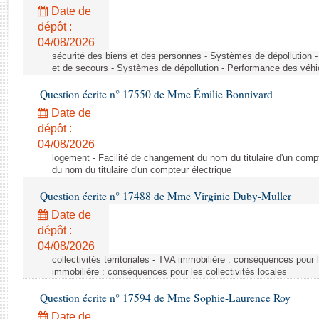
Rapports d'enquête
Date de
Rapports législatifs
dépôt :
Rapports sur l'application des lois
04/08/2026
Baromètre de l’application des lois
sécurité des biens et des personnes - Systèmes de dépollution 
et de secours - Systèmes de dépollution - Performance des véhi
Question écrite n° 17550 de Mme Émilie Bonnivard
Dossiers législatifs
Date de
Budget et sécurité sociale
dépôt :
Questions écrites et orales
04/08/2026
Comptes rendus des débats
logement - Facilité de changement du nom du titulaire d'un compt
du nom du titulaire d'un compteur électrique
Question écrite n° 17488 de Mme Virginie Duby-Muller
Date de
dépôt :
04/08/2026
collectivités territoriales - TVA immobilière : conséquences pour 
immobilière : conséquences pour les collectivités locales
Question écrite n° 17594 de Mme Sophie-Laurence Roy
Date de