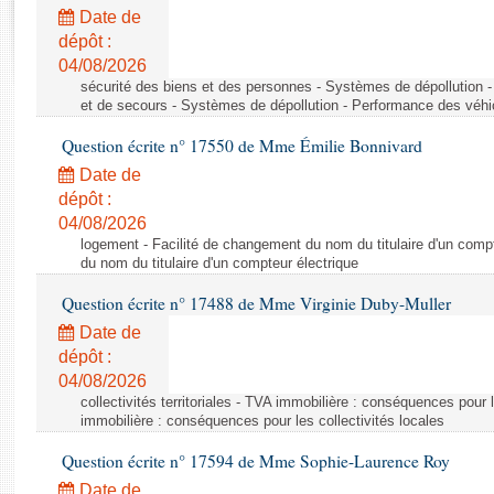
Rapports d'enquête
Date de
Rapports législatifs
dépôt :
Rapports sur l'application des lois
04/08/2026
Baromètre de l’application des lois
sécurité des biens et des personnes - Systèmes de dépollution 
et de secours - Systèmes de dépollution - Performance des véhi
Question écrite n° 17550 de Mme Émilie Bonnivard
Dossiers législatifs
Date de
Budget et sécurité sociale
dépôt :
Questions écrites et orales
04/08/2026
Comptes rendus des débats
logement - Facilité de changement du nom du titulaire d'un compt
du nom du titulaire d'un compteur électrique
Question écrite n° 17488 de Mme Virginie Duby-Muller
Date de
dépôt :
04/08/2026
collectivités territoriales - TVA immobilière : conséquences pour 
immobilière : conséquences pour les collectivités locales
Question écrite n° 17594 de Mme Sophie-Laurence Roy
Date de