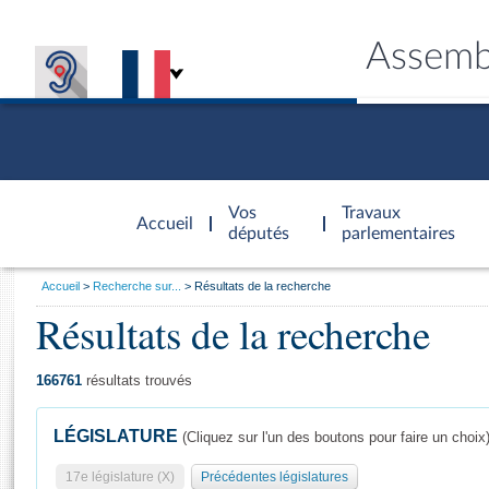
Assemb
Accèder à
la page
Vos
Travaux
Accueil
d'accueil
députés
parlementaires
Vous
Accueil
Recherche sur...
Résultats de la recherche
êtes
Résultats de la recherche
Général
ici
CONNEX
TRAVA
CONNA
DÉC
:
166761
résultats trouvés
LÉGISLATURE
(Cliquez sur l'un des boutons pour faire un choix
17e législature (X)
Précédentes législatures