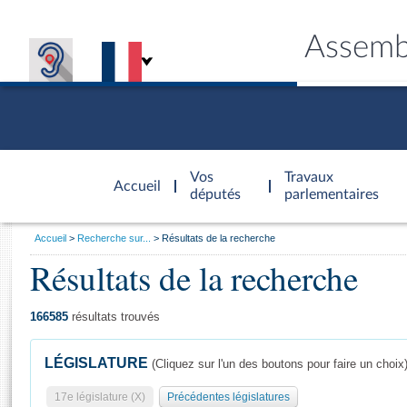
Assemb
Accèder à
la page
Vos
Travaux
Accueil
d'accueil
députés
parlementaires
Vous
Accueil
Recherche sur...
Résultats de la recherche
êtes
Résultats de la recherche
Général
ici
CONNEX
TRAVA
CONNA
DÉC
:
166585
résultats trouvés
LÉGISLATURE
(Cliquez sur l'un des boutons pour faire un choix
17e législature (X)
Précédentes législatures