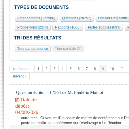
S'id
Présidence
Séance publique
Rôle et pouvoirs de l'Assemblée
Visiter l'Assemblée
TYPES DE DOCUMENTS
Fiches « Connaissance de l’Assemblée »
577 députés
Commissions et autres organes
Visite virtuelle du palais Bourbon
Amendements (122906)
Questions (20252)
Dossiers législatifs
Organisation de l'Assemblée
Groupes politiques
Europe et International
Assister à une séance
Mot
Propositions (2244)
Rapports (1003)
Textes adoptés (693)
P
Présidence
Conférence des Présidents
Bureau
Collège des Ques
Élections législatives
Contrôle et évaluation
Accès des chercheurs à l’Assemblée
TRI DES RÉSULTATS
Congrès
Les évènements
S'inscrire
Trier par pertinence
Trier par date (X)
Pétitions
Statistiques et chiffres clés
Transparence et déontologie
Vous n'ave
Patrimoine
E
Documents de référence
« précedent
1
2
3
4
5
6
7
8
9
10
11
La Bibliothèque
( Constitution | Règlement de l'Assemblée ... )
Documents parlementaires
suivant »
Les archives
Projets de loi
Contacts et plan d'accès
Question écrite n° 17564 de M. Frédéric Maillot
Propositions de loi
Histoire
Photos libres de droit
Amendements
Date de
Juniors
dépôt :
Textes adoptés
Anciennes législatures
04/08/2026
outre-mer - Ouverture d'un poste de maître de conférence sur l'
Liens vers les sites publics
Rapports d'information
poste de maître de conférence sur l'esclavage à La Réunion