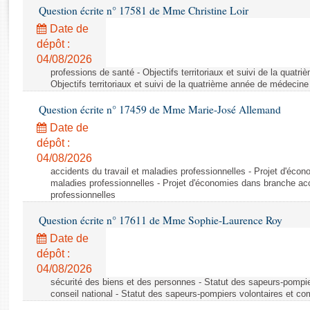
Rapports d'enquête
Question écrite n° 17581 de Mme Christine Loir
Rapports législatifs
Date de
Rapports sur l'application des lois
dépôt :
Baromètre de l’application des lois
04/08/2026
professions de santé - Objectifs territoriaux et suivi de la quat
Objectifs territoriaux et suivi de la quatrième année de médecine
Dossiers législatifs
Question écrite n° 17459 de Mme Marie-José Allemand
Budget et sécurité sociale
Date de
Questions écrites et orales
dépôt :
Comptes rendus des débats
04/08/2026
accidents du travail et maladies professionnelles - Projet d'éco
maladies professionnelles - Projet d'économies dans branche acc
professionnelles
Question écrite n° 17611 de Mme Sophie-Laurence Roy
Date de
dépôt :
04/08/2026
sécurité des biens et des personnes - Statut des sapeurs-pompie
conseil national - Statut des sapeurs-pompiers volontaires et co