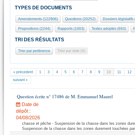
S'id
Présidence
Séance publique
Rôle et pouvoirs de l'Assemblée
Visiter l'Assemblée
TYPES DE DOCUMENTS
Fiches « Connaissance de l’Assemblée »
577 députés
Commissions et autres organes
Visite virtuelle du palais Bourbon
Amendements (122906)
Questions (20252)
Dossiers législatifs
Organisation de l'Assemblée
Groupes politiques
Europe et International
Assister à une séance
Mot
Propositions (2244)
Rapports (1003)
Textes adoptés (693)
P
Présidence
Conférence des Présidents
Bureau
Collège des Ques
Élections législatives
Contrôle et évaluation
Accès des chercheurs à l’Assemblée
TRI DES RÉSULTATS
Congrès
Les évènements
S'inscrire
Trier par pertinence
Trier par date (X)
Pétitions
Statistiques et chiffres clés
Transparence et déontologie
Vous n'ave
Patrimoine
E
Documents de référence
« précedent
1
3
4
5
6
7
8
9
10
11
12
La Bibliothèque
( Constitution | Règlement de l'Assemblée ... )
Documents parlementaires
suivant »
Les archives
Projets de loi
Contacts et plan d'accès
Question écrite n° 17486 de M. Emmanuel Maurel
Propositions de loi
Histoire
Photos libres de droit
Amendements
Date de
Juniors
dépôt :
Textes adoptés
Anciennes législatures
04/08/2026
chasse et pêche - Suspension de la chasse dans les zones dure
Liens vers les sites publics
Rapports d'information
Suspension de la chasse dans les zones durement touchées par