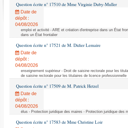
Rapports d'enquête
Question écrite n° 17510 de Mme Virginie Duby-Muller
Rapports législatifs
Date de
Rapports sur l'application des lois
dépôt :
Baromètre de l’application des lois
04/08/2026
emploi et activité - ARE et création d'entreprise dans un État fron
dans un État frontalier
Dossiers législatifs
Question écrite n° 17521 de M. Didier Lemaire
Budget et sécurité sociale
Date de
Questions écrites et orales
dépôt :
Comptes rendus des débats
04/08/2026
enseignement supérieur - Droit de saisine rectorale pour les titula
de saisine rectorale pour les titulaires de licence professionnelle
Question écrite n° 17509 de M. Patrick Hetzel
Date de
dépôt :
04/08/2026
élus - Protection juridique des maires - Protection juridique des 
Question écrite n° 17583 de Mme Christine Loir