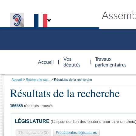
Assemb
Accèder à
la page
Vos
Travaux
Accueil
d'accueil
députés
parlementaires
Vous
Accueil
Recherche sur...
Résultats de la recherche
êtes
Résultats de la recherche
Général
ici
CONNEX
TRAVA
CONNA
DÉC
:
166585
résultats trouvés
LÉGISLATURE
(Cliquez sur l'un des boutons pour faire un choix
17e législature (X)
Précédentes législatures