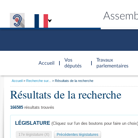
Assemb
Accèder à
la page
Vos
Travaux
Accueil
d'accueil
députés
parlementaires
Vous
Accueil
Recherche sur...
Résultats de la recherche
êtes
Résultats de la recherche
Général
ici
CONNEX
TRAVA
CONNA
DÉC
:
166585
résultats trouvés
LÉGISLATURE
(Cliquez sur l'un des boutons pour faire un choix
17e législature (X)
Précédentes législatures