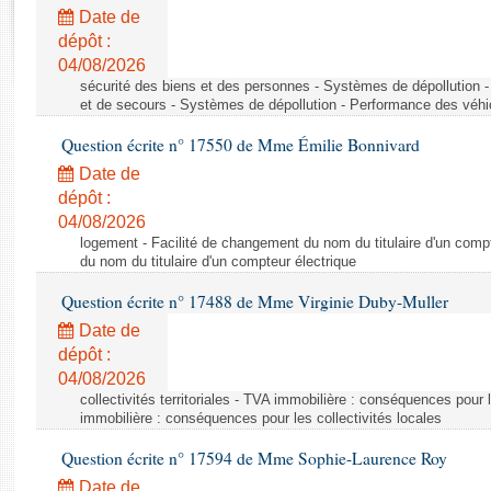
Rapports d'enquête
Date de
Rapports législatifs
dépôt :
Rapports sur l'application des lois
04/08/2026
Baromètre de l’application des lois
sécurité des biens et des personnes - Systèmes de dépollution 
et de secours - Systèmes de dépollution - Performance des véhi
Question écrite n° 17550 de Mme Émilie Bonnivard
Dossiers législatifs
Date de
Budget et sécurité sociale
dépôt :
Questions écrites et orales
04/08/2026
Comptes rendus des débats
logement - Facilité de changement du nom du titulaire d'un compt
du nom du titulaire d'un compteur électrique
Question écrite n° 17488 de Mme Virginie Duby-Muller
Date de
dépôt :
04/08/2026
collectivités territoriales - TVA immobilière : conséquences pour 
immobilière : conséquences pour les collectivités locales
Question écrite n° 17594 de Mme Sophie-Laurence Roy
Date de