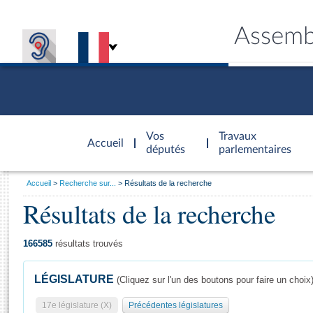
Assemb
Accèder à
la page
Vos
Travaux
Accueil
d'accueil
députés
parlementaires
Vous
Accueil
Recherche sur...
Résultats de la recherche
êtes
Résultats de la recherche
Général
ici
CONNEX
TRAVA
CONNA
DÉC
:
166585
résultats trouvés
LÉGISLATURE
(Cliquez sur l'un des boutons pour faire un choix
17e législature (X)
Précédentes législatures