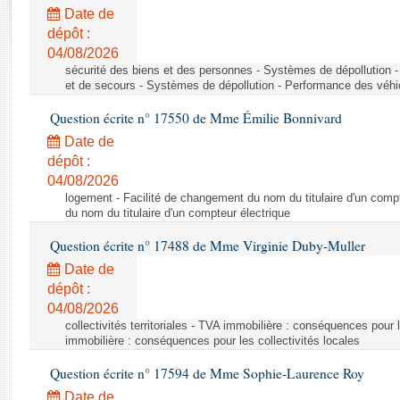
Rapports d'enquête
Date de
Rapports législatifs
dépôt :
Rapports sur l'application des lois
04/08/2026
Baromètre de l’application des lois
sécurité des biens et des personnes - Systèmes de dépollution 
et de secours - Systèmes de dépollution - Performance des véhi
Question écrite n° 17550 de Mme Émilie Bonnivard
Dossiers législatifs
Date de
Budget et sécurité sociale
dépôt :
Questions écrites et orales
04/08/2026
Comptes rendus des débats
logement - Facilité de changement du nom du titulaire d'un compt
du nom du titulaire d'un compteur électrique
Question écrite n° 17488 de Mme Virginie Duby-Muller
Date de
dépôt :
04/08/2026
collectivités territoriales - TVA immobilière : conséquences pour 
immobilière : conséquences pour les collectivités locales
Question écrite n° 17594 de Mme Sophie-Laurence Roy
Date de