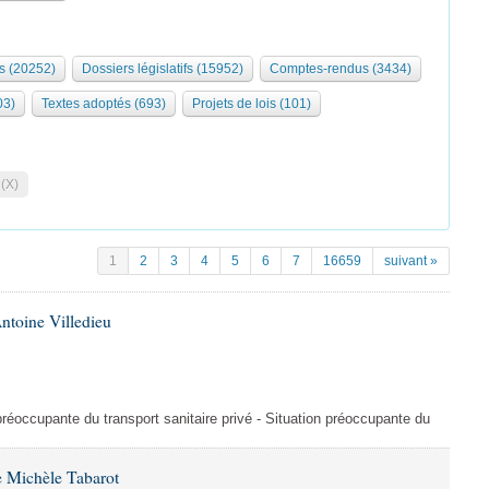
s (20252)
Dossiers législatifs (15952)
Comptes-rendus (3434)
03)
Textes adoptés (693)
Projets de lois (101)
 (X)
1
2
3
4
5
6
7
16659
suivant »
ntoine Villedieu
préoccupante du transport sanitaire privé - Situation préoccupante du
 Michèle Tabarot