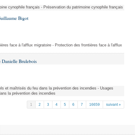
ine cynophile français - Préservation du patrimoine cynophile français
Guillaume Bigot
ères face à l'afflux migratoire - Protection des frontières face à l'afflux
 Danielle Brulebois
nels et maîtrisés du feu dans la prévention des incendies - Usages
 dans la prévention des incendies
1
2
3
4
5
6
7
16659
suivant »