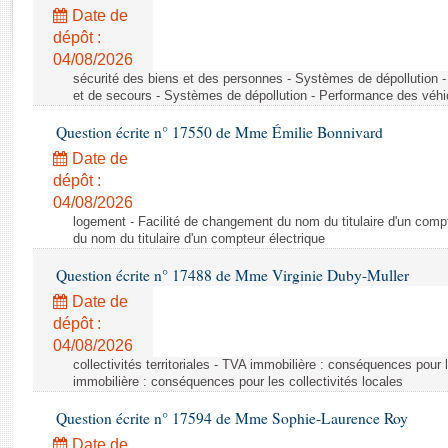
Rapports d'enquête
Date de
Rapports législatifs
dépôt :
Rapports sur l'application des lois
04/08/2026
Baromètre de l’application des lois
sécurité des biens et des personnes - Systèmes de dépollution 
et de secours - Systèmes de dépollution - Performance des véhi
Question écrite n° 17550 de Mme Émilie Bonnivard
Dossiers législatifs
Date de
Budget et sécurité sociale
dépôt :
Questions écrites et orales
04/08/2026
Comptes rendus des débats
logement - Facilité de changement du nom du titulaire d'un compt
du nom du titulaire d'un compteur électrique
Question écrite n° 17488 de Mme Virginie Duby-Muller
Date de
dépôt :
04/08/2026
collectivités territoriales - TVA immobilière : conséquences pour 
immobilière : conséquences pour les collectivités locales
Question écrite n° 17594 de Mme Sophie-Laurence Roy
Date de