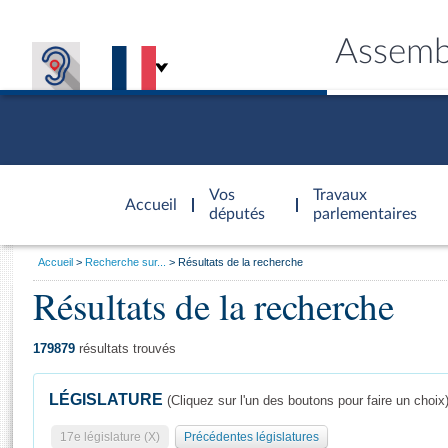
Assemb
Accèder à
la page
Vos
Travaux
Accueil
d'accueil
députés
parlementaires
Vous
Accueil
Recherche sur...
Résultats de la recherche
êtes
Résultats de la recherche
Général
ici
CONNEX
TRAVA
CONNA
DÉC
:
179879
résultats trouvés
LÉGISLATURE
(Cliquez sur l'un des boutons pour faire un choix
17e législature (X)
Précédentes législatures