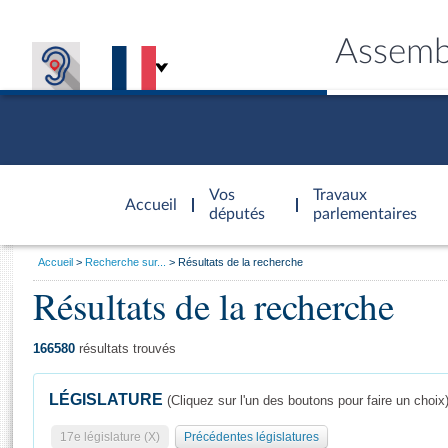
Assemb
Accèder à
la page
Vos
Travaux
Accueil
d'accueil
députés
parlementaires
Vous
Accueil
Recherche sur...
Résultats de la recherche
êtes
Résultats de la recherche
Général
ici
CONNEX
TRAVA
CONNA
DÉC
:
166580
résultats trouvés
LÉGISLATURE
(Cliquez sur l'un des boutons pour faire un choix
17e législature (X)
Précédentes législatures