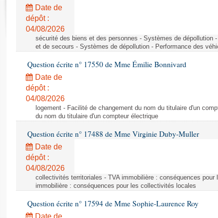
Rapports d'enquête
Date de
Rapports législatifs
dépôt :
Rapports sur l'application des lois
04/08/2026
Baromètre de l’application des lois
sécurité des biens et des personnes - Systèmes de dépollution 
et de secours - Systèmes de dépollution - Performance des véhi
Question écrite n° 17550 de Mme Émilie Bonnivard
Dossiers législatifs
Date de
Budget et sécurité sociale
dépôt :
Questions écrites et orales
04/08/2026
Comptes rendus des débats
logement - Facilité de changement du nom du titulaire d'un compt
du nom du titulaire d'un compteur électrique
Question écrite n° 17488 de Mme Virginie Duby-Muller
Date de
dépôt :
04/08/2026
collectivités territoriales - TVA immobilière : conséquences pour 
immobilière : conséquences pour les collectivités locales
Question écrite n° 17594 de Mme Sophie-Laurence Roy
Date de