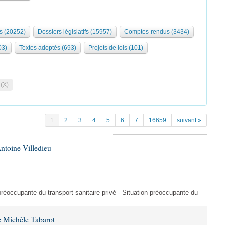
s (20252)
Dossiers législatifs (15957)
Comptes-rendus (3434)
03)
Textes adoptés (693)
Projets de lois (101)
 (X)
1
2
3
4
5
6
7
16659
suivant »
ntoine Villedieu
préoccupante du transport sanitaire privé - Situation préoccupante du
 Michèle Tabarot