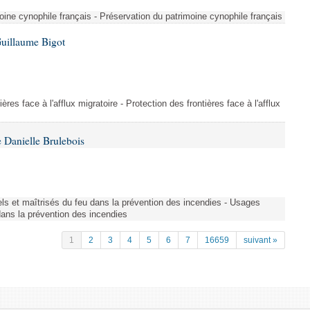
ine cynophile français - Préservation du patrimoine cynophile français
Guillaume Bigot
ères face à l'afflux migratoire - Protection des frontières face à l'afflux
 Danielle Brulebois
nels et maîtrisés du feu dans la prévention des incendies - Usages
 dans la prévention des incendies
1
2
3
4
5
6
7
16659
suivant »