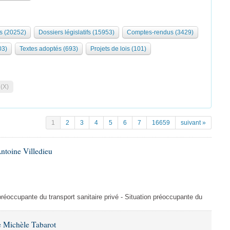
s (20252)
Dossiers législatifs (15953)
Comptes-rendus (3429)
03)
Textes adoptés (693)
Projets de lois (101)
 (X)
1
2
3
4
5
6
7
16659
suivant »
ntoine Villedieu
préoccupante du transport sanitaire privé - Situation préoccupante du
 Michèle Tabarot