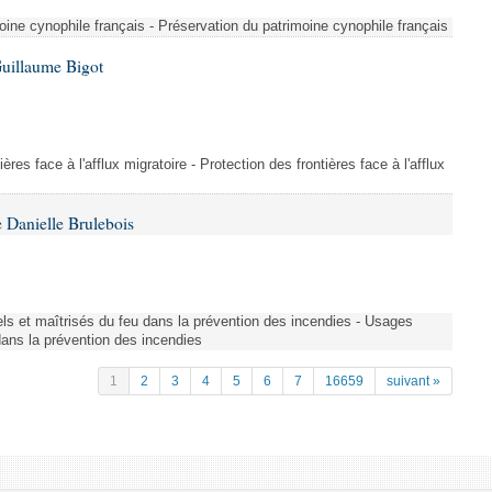
ine cynophile français - Préservation du patrimoine cynophile français
Guillaume Bigot
ères face à l'afflux migratoire - Protection des frontières face à l'afflux
 Danielle Brulebois
nels et maîtrisés du feu dans la prévention des incendies - Usages
 dans la prévention des incendies
1
2
3
4
5
6
7
16659
suivant »