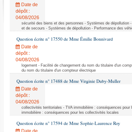
Rapports d'enquête
Date de
Rapports législatifs
dépôt :
Rapports sur l'application des lois
04/08/2026
Baromètre de l’application des lois
sécurité des biens et des personnes - Systèmes de dépollution 
et de secours - Systèmes de dépollution - Performance des véhi
Question écrite n° 17550 de Mme Émilie Bonnivard
Dossiers législatifs
Date de
Budget et sécurité sociale
dépôt :
Questions écrites et orales
04/08/2026
Comptes rendus des débats
logement - Facilité de changement du nom du titulaire d'un compt
du nom du titulaire d'un compteur électrique
Question écrite n° 17488 de Mme Virginie Duby-Muller
Date de
dépôt :
04/08/2026
collectivités territoriales - TVA immobilière : conséquences pour 
immobilière : conséquences pour les collectivités locales
Question écrite n° 17594 de Mme Sophie-Laurence Roy
Date de