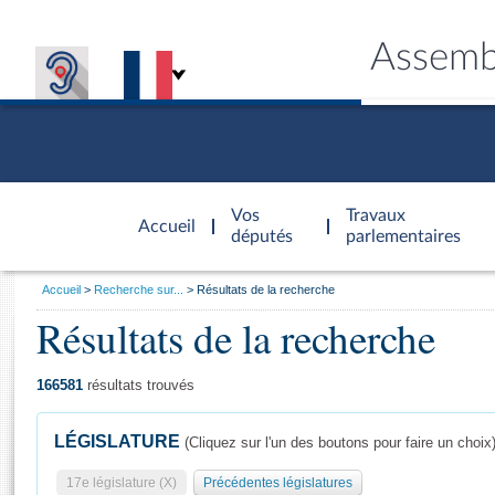
Assemb
Accèder à
la page
Vos
Travaux
Accueil
d'accueil
députés
parlementaires
Vous
Accueil
Recherche sur...
Résultats de la recherche
êtes
Résultats de la recherche
Général
ici
CONNEX
TRAVA
CONNA
DÉC
:
166581
résultats trouvés
LÉGISLATURE
(Cliquez sur l'un des boutons pour faire un choix
17e législature (X)
Précédentes législatures