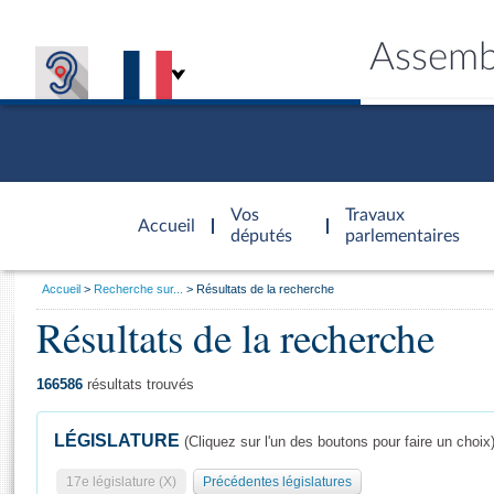
Assemb
Accèder à
la page
Vos
Travaux
Accueil
d'accueil
députés
parlementaires
Vous
Accueil
Recherche sur...
Résultats de la recherche
êtes
Résultats de la recherche
Général
ici
CONNEX
TRAVA
CONNA
DÉC
:
166586
résultats trouvés
LÉGISLATURE
(Cliquez sur l'un des boutons pour faire un choix
17e législature (X)
Précédentes législatures