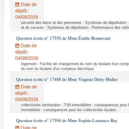
Rapports d'enquête
Date de
Rapports législatifs
dépôt :
Rapports sur l'application des lois
04/08/2026
Baromètre de l’application des lois
sécurité des biens et des personnes - Systèmes de dépollution 
et de secours - Systèmes de dépollution - Performance des véhi
Question écrite n° 17550 de Mme Émilie Bonnivard
Dossiers législatifs
Date de
Budget et sécurité sociale
dépôt :
Questions écrites et orales
04/08/2026
Comptes rendus des débats
logement - Facilité de changement du nom du titulaire d'un compt
du nom du titulaire d'un compteur électrique
Question écrite n° 17488 de Mme Virginie Duby-Muller
Date de
dépôt :
04/08/2026
collectivités territoriales - TVA immobilière : conséquences pour 
immobilière : conséquences pour les collectivités locales
Question écrite n° 17594 de Mme Sophie-Laurence Roy
Date de