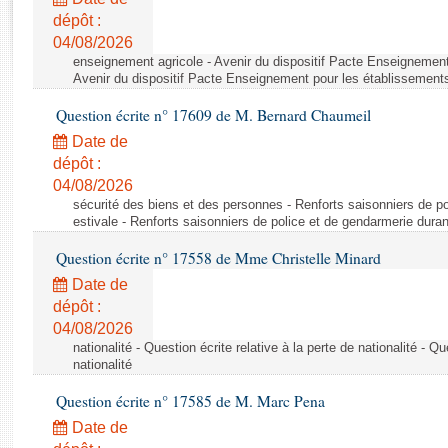
Rapports d'enquête
dépôt :
Rapports législatifs
04/08/2026
Rapports sur l'application des lois
enseignement agricole - Avenir du dispositif Pacte Enseignement
Baromètre de l’application des lois
Avenir du dispositif Pacte Enseignement pour les établissements
Question écrite n° 17609 de M. Bernard Chaumeil
Dossiers législatifs
Date de
Budget et sécurité sociale
dépôt :
04/08/2026
Questions écrites et orales
sécurité des biens et des personnes - Renforts saisonniers de po
Comptes rendus des débats
estivale - Renforts saisonniers de police et de gendarmerie duran
Question écrite n° 17558 de Mme Christelle Minard
Date de
dépôt :
04/08/2026
nationalité - Question écrite relative à la perte de nationalité - Qu
nationalité
Question écrite n° 17585 de M. Marc Pena
Date de