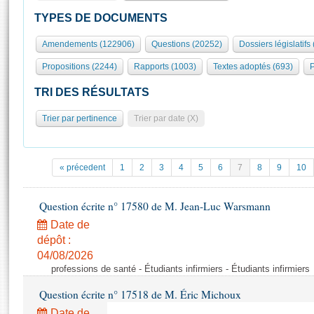
S'id
Présidence
Séance publique
Rôle et pouvoirs de l'Assemblée
Visiter l'Assemblée
TYPES DE DOCUMENTS
Fiches « Connaissance de l’Assemblée »
577 députés
Commissions et autres organes
Visite virtuelle du palais Bourbon
Amendements (122906)
Questions (20252)
Dossiers législatifs
Organisation de l'Assemblée
Groupes politiques
Europe et International
Assister à une séance
Mot
Propositions (2244)
Rapports (1003)
Textes adoptés (693)
P
Présidence
Conférence des Présidents
Bureau
Collège des Ques
Élections législatives
Contrôle et évaluation
Accès des chercheurs à l’Assemblée
TRI DES RÉSULTATS
Congrès
Les évènements
S'inscrire
Trier par pertinence
Trier par date (X)
Pétitions
Statistiques et chiffres clés
Transparence et déontologie
Vous n'ave
Patrimoine
E
Documents de référence
« précedent
1
2
3
4
5
6
7
8
9
10
La Bibliothèque
( Constitution | Règlement de l'Assemblée ... )
Documents parlementaires
Les archives
Question écrite n° 17580 de M. Jean-Luc Warsmann
Projets de loi
Contacts et plan d'accès
Date de
Propositions de loi
Histoire
Photos libres de droit
dépôt :
Amendements
Juniors
04/08/2026
Textes adoptés
professions de santé - Étudiants infirmiers - Étudiants infirmiers
Anciennes législatures
Question écrite n° 17518 de M. Éric Michoux
Liens vers les sites publics
Rapports d'information
Date de