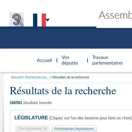
Assemb
Accèder à
la page
Vos
Travaux
Accueil
d'accueil
députés
parlementaires
Vous
Accueil
Recherche sur...
Résultats de la recherche
êtes
Résultats de la recherche
Général
ici
CONNEX
TRAVA
CONNA
DÉC
:
166581
résultats trouvés
LÉGISLATURE
(Cliquez sur l'un des boutons pour faire un choix
17e législature (X)
Précédentes législatures