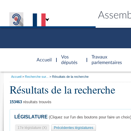
Assemb
Accèder à
la page
Vos
Travaux
Accueil
d'accueil
députés
parlementaires
Vous
Accueil
Recherche sur...
Résultats de la recherche
êtes
Résultats de la recherche
Général
ici
CONNEX
TRAVA
CONNA
DÉC
:
153463
résultats trouvés
LÉGISLATURE
(Cliquez sur l'un des boutons pour faire un choix
17e législature (X)
Précédentes législatures