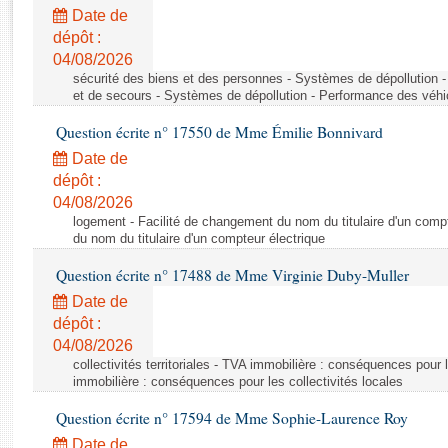
Rapports d'enquête
Date de
Rapports législatifs
dépôt :
Rapports sur l'application des lois
04/08/2026
Baromètre de l’application des lois
sécurité des biens et des personnes - Systèmes de dépollution 
et de secours - Systèmes de dépollution - Performance des véhi
Question écrite n° 17550 de Mme Émilie Bonnivard
Dossiers législatifs
Date de
Budget et sécurité sociale
dépôt :
Questions écrites et orales
04/08/2026
Comptes rendus des débats
logement - Facilité de changement du nom du titulaire d'un compt
du nom du titulaire d'un compteur électrique
Question écrite n° 17488 de Mme Virginie Duby-Muller
Date de
dépôt :
04/08/2026
collectivités territoriales - TVA immobilière : conséquences pour 
immobilière : conséquences pour les collectivités locales
Question écrite n° 17594 de Mme Sophie-Laurence Roy
Date de