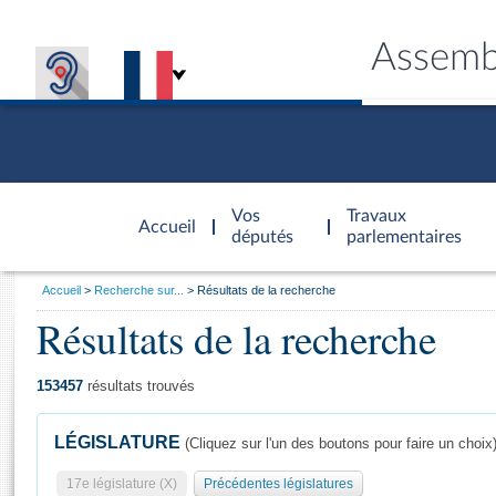
Assemb
Accèder à
la page
Vos
Travaux
Accueil
d'accueil
députés
parlementaires
Vous
Accueil
Recherche sur...
Résultats de la recherche
êtes
Résultats de la recherche
Général
ici
CONNEX
TRAVA
CONNA
DÉC
:
153457
résultats trouvés
LÉGISLATURE
(Cliquez sur l'un des boutons pour faire un choix
17e législature (X)
Précédentes législatures