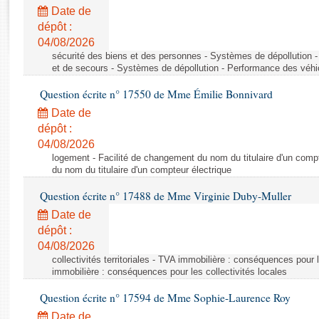
Rapports d'enquête
Date de
Rapports législatifs
dépôt :
Rapports sur l'application des lois
04/08/2026
Baromètre de l’application des lois
sécurité des biens et des personnes - Systèmes de dépollution 
et de secours - Systèmes de dépollution - Performance des véhi
Question écrite n° 17550 de Mme Émilie Bonnivard
Dossiers législatifs
Date de
Budget et sécurité sociale
dépôt :
Questions écrites et orales
04/08/2026
Comptes rendus des débats
logement - Facilité de changement du nom du titulaire d'un compt
du nom du titulaire d'un compteur électrique
Question écrite n° 17488 de Mme Virginie Duby-Muller
Date de
dépôt :
04/08/2026
collectivités territoriales - TVA immobilière : conséquences pour 
immobilière : conséquences pour les collectivités locales
Question écrite n° 17594 de Mme Sophie-Laurence Roy
Date de