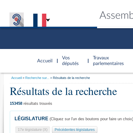
Assemb
Accèder à
la page
Vos
Travaux
Accueil
d'accueil
députés
parlementaires
Vous
Accueil
Recherche sur...
Résultats de la recherche
êtes
Résultats de la recherche
Général
ici
CONNEX
TRAVA
CONNA
DÉC
:
153458
résultats trouvés
LÉGISLATURE
(Cliquez sur l'un des boutons pour faire un choix
17e législature (X)
Précédentes législatures