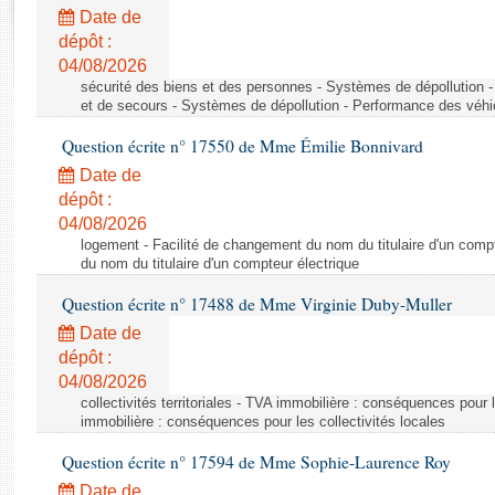
Rapports d'enquête
Date de
Rapports législatifs
dépôt :
Rapports sur l'application des lois
04/08/2026
Baromètre de l’application des lois
sécurité des biens et des personnes - Systèmes de dépollution 
et de secours - Systèmes de dépollution - Performance des véhi
Question écrite n° 17550 de Mme Émilie Bonnivard
Dossiers législatifs
Date de
Budget et sécurité sociale
dépôt :
Questions écrites et orales
04/08/2026
Comptes rendus des débats
logement - Facilité de changement du nom du titulaire d'un compt
du nom du titulaire d'un compteur électrique
Question écrite n° 17488 de Mme Virginie Duby-Muller
Date de
dépôt :
04/08/2026
collectivités territoriales - TVA immobilière : conséquences pour 
immobilière : conséquences pour les collectivités locales
Question écrite n° 17594 de Mme Sophie-Laurence Roy
Date de