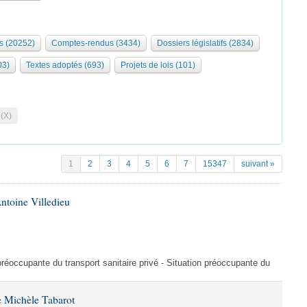
s (20252)
Comptes-rendus (3434)
Dossiers législatifs (2834)
03)
Textes adoptés (693)
Projets de lois (101)
 (X)
1
2
3
4
5
6
7
15347
suivant »
ntoine Villedieu
préoccupante du transport sanitaire privé - Situation préoccupante du
 Michèle Tabarot