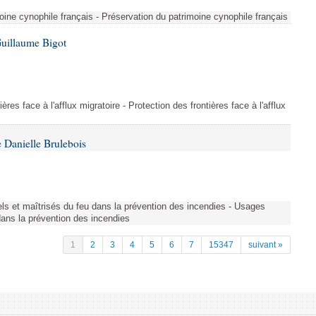
ine cynophile français - Préservation du patrimoine cynophile français
Guillaume Bigot
ères face à l'afflux migratoire - Protection des frontières face à l'afflux
 Danielle Brulebois
nels et maîtrisés du feu dans la prévention des incendies - Usages
 dans la prévention des incendies
1
2
3
4
5
6
7
15347
suivant »