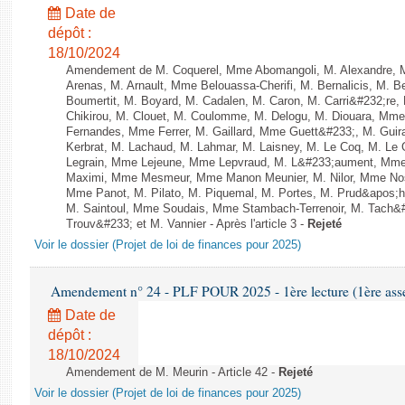
Date de
dépôt :
18/10/2024
Amendement de M. Coquerel, Mme Abomangoli, M. Alexandre, 
Arenas, M. Arnault, Mme Belouassa-Cherifi, M. Bernalicis, M. 
Boumertit, M. Boyard, M. Cadalen, M. Caron, M. Carri&#232;re
Chikirou, M. Clouet, M. Coulomme, M. Delogu, M. Diouara, Mm
Fernandes, Mme Ferrer, M. Gaillard, Mme Guett&#233;, M. Gu
Kerbrat, M. Lachaud, M. Lahmar, M. Laisney, M. Le Coq, M. Le
Legrain, Mme Lejeune, Mme Lepvraud, M. L&#233;aument, Mme
Maximi, Mme Mesmeur, Mme Manon Meunier, M. Nilor, Mme N
Mme Panot, M. Pilato, M. Piquemal, M. Portes, M. Prud&apos;h
M. Saintoul, Mme Soudais, Mme Stambach-Terrenoir, M. Tach&
Trouv&#233; et M. Vannier - Après l'article 3 -
Rejeté
Voir le dossier (Projet de loi de finances pour 2025)
Amendement n° 24 - PLF POUR 2025 - 1ère lecture (1ère assem
Date de
dépôt :
18/10/2024
Amendement de M. Meurin - Article 42 -
Rejeté
Voir le dossier (Projet de loi de finances pour 2025)