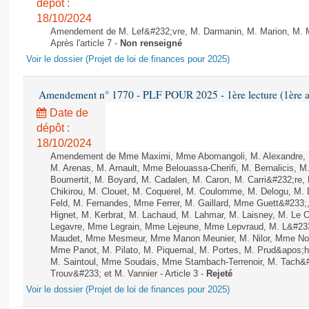
dépôt :
18/10/2024
Amendement de M. Lef&#232;vre, M. Darmanin, M. Marion, M. Me
Après l'article 7 -
Non renseigné
Voir le dossier (Projet de loi de finances pour 2025)
Amendement n° 1770 - PLF POUR 2025 - 1ère lecture (1ère as
Date de
dépôt :
18/10/2024
Amendement de Mme Maximi, Mme Abomangoli, M. Alexandre, 
M. Arenas, M. Arnault, Mme Belouassa-Cherifi, M. Bernalicis, 
Boumertit, M. Boyard, M. Cadalen, M. Caron, M. Carri&#232;re
Chikirou, M. Clouet, M. Coquerel, M. Coulomme, M. Delogu, M
Feld, M. Fernandes, Mme Ferrer, M. Gaillard, Mme Guett&#23
Hignet, M. Kerbrat, M. Lachaud, M. Lahmar, M. Laisney, M. Le 
Legavre, Mme Legrain, Mme Lejeune, Mme Lepvraud, M. L&#233
Maudet, Mme Mesmeur, Mme Manon Meunier, M. Nilor, Mme N
Mme Panot, M. Pilato, M. Piquemal, M. Portes, M. Prud&apos;h
M. Saintoul, Mme Soudais, Mme Stambach-Terrenoir, M. Tach&
Trouv&#233; et M. Vannier - Article 3 -
Rejeté
Voir le dossier (Projet de loi de finances pour 2025)