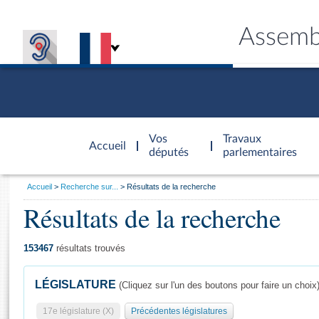
Assemb
Accèder à
la page
Vos
Travaux
Accueil
d'accueil
députés
parlementaires
Vous
Accueil
Recherche sur...
Résultats de la recherche
êtes
Résultats de la recherche
Général
ici
CONNEX
TRAVA
CONNA
DÉC
:
153467
résultats trouvés
LÉGISLATURE
(Cliquez sur l'un des boutons pour faire un choix
17e législature (X)
Précédentes législatures