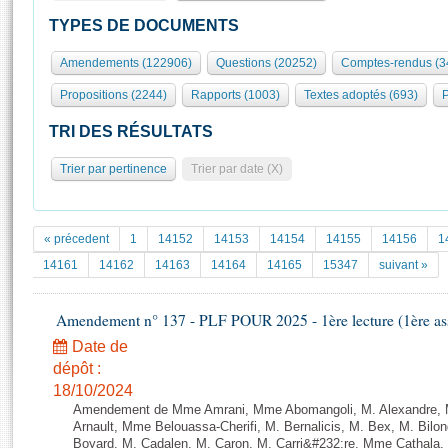
S'id
Présidence
Séance publique
Rôle et pouvoirs de l'Assemblée
Visiter l'Assemblée
TYPES DE DOCUMENTS
Fiches « Connaissance de l’Assemblée »
577 députés
Commissions et autres organes
Visite virtuelle du palais Bourbon
Amendements (122906)
Questions (20252)
Comptes-rendus (3
Organisation de l'Assemblée
Groupes politiques
Europe et International
Assister à une séance
Mot
Propositions (2244)
Rapports (1003)
Textes adoptés (693)
P
Présidence
Conférence des Présidents
Bureau
Collège des Ques
Élections législatives
Contrôle et évaluation
Accès des chercheurs à l’Assemblée
TRI DES RÉSULTATS
Congrès
Les évènements
S'inscrire
Trier par pertinence
Trier par date (X)
Pétitions
Statistiques et chiffres clés
Transparence et déontologie
Vous n'ave
Patrimoine
E
Documents de référence
« précedent
1
14152
14153
14154
14155
14156
1
La Bibliothèque
( Constitution | Règlement de l'Assemblée ... )
Documents parlementaires
14161
14162
14163
14164
14165
15347
suivant »
Les archives
Projets de loi
Contacts et plan d'accès
Amendement n° 137 - PLF POUR 2025 - 1ère lecture (1ère ass
Propositions de loi
Histoire
Photos libres de droit
Amendements
Date de
Juniors
dépôt :
Textes adoptés
Anciennes législatures
18/10/2024
Amendement de Mme Amrani, Mme Abomangoli, M. Alexandre, M
Liens vers les sites publics
Rapports d'information
Arnault, Mme Belouassa-Cherifi, M. Bernalicis, M. Bex, M. Bilo
Boyard, M. Cadalen, M. Caron, M. Carri&#232;re, Mme Cathala,