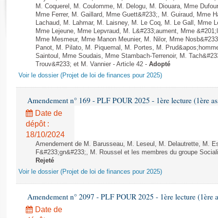
Rapports d'enquête
M. Coquerel, M. Coulomme, M. Delogu, M. Diouara, Mme Dufou
Rapports législatifs
Mme Ferrer, M. Gaillard, Mme Guett&#233;, M. Guiraud, Mme H
Lachaud, M. Lahmar, M. Laisney, M. Le Coq, M. Le Gall, Mme L
Rapports sur l'application des lois
Mme Lejeune, Mme Lepvraud, M. L&#233;aument, Mme &#201;li
Baromètre de l’application des lois
Mme Mesmeur, Mme Manon Meunier, M. Nilor, Mme Nosb&#23
Panot, M. Pilato, M. Piquemal, M. Portes, M. Prud&apos;homme
Saintoul, Mme Soudais, Mme Stambach-Terrenoir, M. Tach&#23
Trouv&#233; et M. Vannier - Article 42 -
Adopté
Dossiers législatifs
Voir le dossier (Projet de loi de finances pour 2025)
Budget et sécurité sociale
Questions écrites et orales
Amendement n° 169 - PLF POUR 2025 - 1ère lecture (1ère ass
Comptes rendus des débats
Date de
dépôt :
18/10/2024
Amendement de M. Barusseau, M. Leseul, M. Delautrette, M. E
F&#233;gn&#233;, M. Roussel et les membres du groupe Socialist
Rejeté
Voir le dossier (Projet de loi de finances pour 2025)
Amendement n° 2097 - PLF POUR 2025 - 1ère lecture (1ère as
Date de