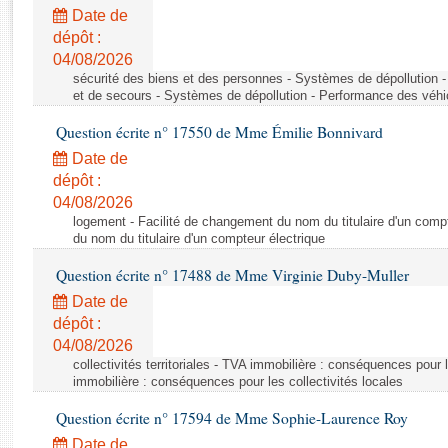
Rapports d'enquête
Date de
Rapports législatifs
dépôt :
Rapports sur l'application des lois
04/08/2026
Baromètre de l’application des lois
sécurité des biens et des personnes - Systèmes de dépollution 
et de secours - Systèmes de dépollution - Performance des véhi
Question écrite n° 17550 de Mme Émilie Bonnivard
Dossiers législatifs
Date de
Budget et sécurité sociale
dépôt :
Questions écrites et orales
04/08/2026
Comptes rendus des débats
logement - Facilité de changement du nom du titulaire d'un compt
du nom du titulaire d'un compteur électrique
Question écrite n° 17488 de Mme Virginie Duby-Muller
Date de
dépôt :
04/08/2026
collectivités territoriales - TVA immobilière : conséquences pour 
immobilière : conséquences pour les collectivités locales
Question écrite n° 17594 de Mme Sophie-Laurence Roy
Date de