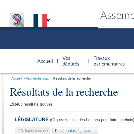
Assemb
Accèder à
la page
Vos
Travaux
Accueil
d'accueil
députés
parlementaires
Vous
Accueil
Recherche sur...
Résultats de la recherche
êtes
Résultats de la recherche
Général
ici
CONNEX
TRAVA
CONNA
DÉC
:
153463
résultats trouvés
LÉGISLATURE
(Cliquez sur l'un des boutons pour faire un choix
17e législature (X)
Précédentes législatures