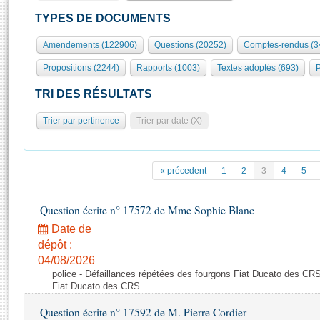
S'id
Présidence
Séance publique
Rôle et pouvoirs de l'Assemblée
Visiter l'Assemblée
TYPES DE DOCUMENTS
Fiches « Connaissance de l’Assemblée »
577 députés
Commissions et autres organes
Visite virtuelle du palais Bourbon
Amendements (122906)
Questions (20252)
Comptes-rendus (3
Organisation de l'Assemblée
Groupes politiques
Europe et International
Assister à une séance
Mot
Propositions (2244)
Rapports (1003)
Textes adoptés (693)
P
Présidence
Conférence des Présidents
Bureau
Collège des Ques
Élections législatives
Contrôle et évaluation
Accès des chercheurs à l’Assemblée
TRI DES RÉSULTATS
Congrès
Les évènements
S'inscrire
Trier par pertinence
Trier par date (X)
Pétitions
Statistiques et chiffres clés
Transparence et déontologie
Vous n'ave
Patrimoine
E
Documents de référence
« précedent
1
2
3
4
5
La Bibliothèque
( Constitution | Règlement de l'Assemblée ... )
Documents parlementaires
Les archives
Question écrite n° 17572 de Mme Sophie Blanc
Projets de loi
Contacts et plan d'accès
Date de
Propositions de loi
Histoire
Photos libres de droit
dépôt :
Amendements
Juniors
04/08/2026
Textes adoptés
police - Défaillances répétées des fourgons Fiat Ducato des CRS
Anciennes législatures
Fiat Ducato des CRS
Liens vers les sites publics
Rapports d'information
Question écrite n° 17592 de M. Pierre Cordier