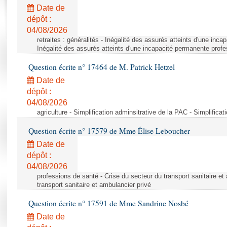
Rapports d'enquête
Date de
Rapports législatifs
dépôt :
Rapports sur l'application des lois
04/08/2026
Baromètre de l’application des lois
retraites : généralités - Inégalité des assurés atteints d'une inc
Inégalité des assurés atteints d'une incapacité permanente profe
Question écrite n° 17464 de M. Patrick Hetzel
Dossiers législatifs
Date de
Budget et sécurité sociale
dépôt :
Questions écrites et orales
04/08/2026
Comptes rendus des débats
agriculture - Simplification adminsitrative de la PAC - Simplifica
Question écrite n° 17579 de Mme Élise Leboucher
Date de
dépôt :
04/08/2026
professions de santé - Crise du secteur du transport sanitaire et
transport sanitaire et ambulancier privé
Question écrite n° 17591 de Mme Sandrine Nosbé
Date de