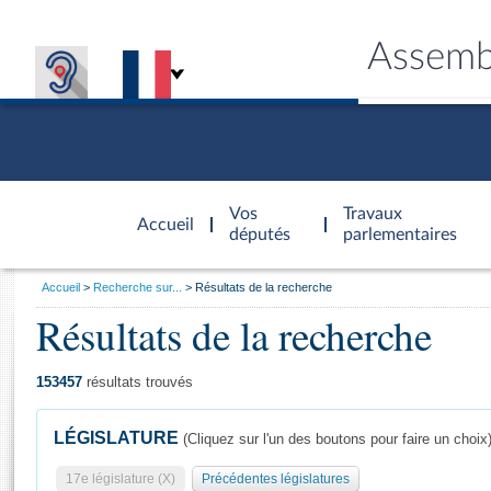
Assemb
Accèder à
la page
Vos
Travaux
Accueil
d'accueil
députés
parlementaires
Vous
Accueil
Recherche sur...
Résultats de la recherche
êtes
Résultats de la recherche
Général
ici
CONNEX
TRAVA
CONNA
DÉC
:
153457
résultats trouvés
LÉGISLATURE
(Cliquez sur l'un des boutons pour faire un choix
17e législature (X)
Précédentes législatures