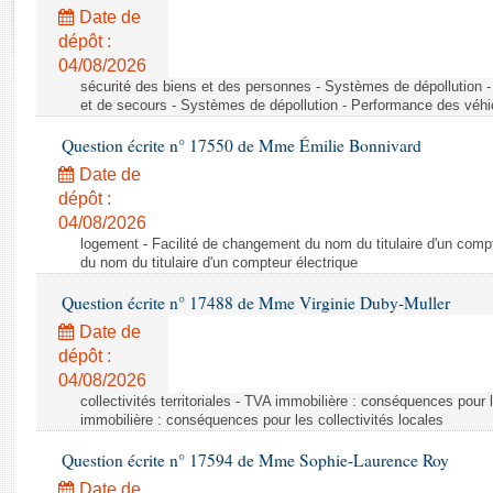
Rapports d'enquête
Date de
Rapports législatifs
dépôt :
Rapports sur l'application des lois
04/08/2026
Baromètre de l’application des lois
sécurité des biens et des personnes - Systèmes de dépollution 
et de secours - Systèmes de dépollution - Performance des véhi
Question écrite n° 17550 de Mme Émilie Bonnivard
Dossiers législatifs
Date de
Budget et sécurité sociale
dépôt :
Questions écrites et orales
04/08/2026
Comptes rendus des débats
logement - Facilité de changement du nom du titulaire d'un compt
du nom du titulaire d'un compteur électrique
Question écrite n° 17488 de Mme Virginie Duby-Muller
Date de
dépôt :
04/08/2026
collectivités territoriales - TVA immobilière : conséquences pour 
immobilière : conséquences pour les collectivités locales
Question écrite n° 17594 de Mme Sophie-Laurence Roy
Date de