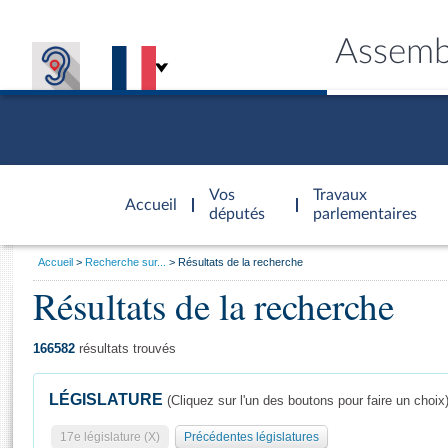
Assemb
Accèder à
la page
Vos
Travaux
Accueil
d'accueil
députés
parlementaires
Vous
Accueil
Recherche sur...
Résultats de la recherche
êtes
Résultats de la recherche
Général
ici
CONNEX
TRAVA
CONNA
DÉC
:
166582
résultats trouvés
LÉGISLATURE
(Cliquez sur l'un des boutons pour faire un choix
17e législature (X)
Précédentes législatures