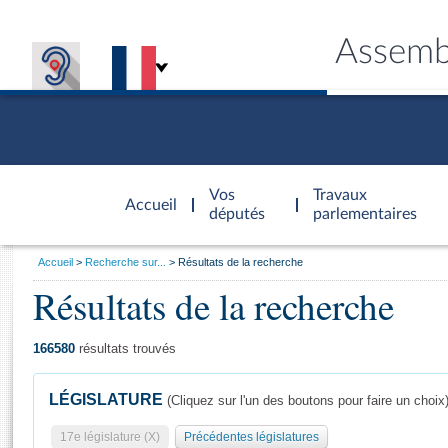
Assemb
Accèder à
la page
Vos
Travaux
Accueil
d'accueil
députés
parlementaires
Vous
Accueil
Recherche sur...
Résultats de la recherche
êtes
Résultats de la recherche
Général
ici
CONNEX
TRAVA
CONNA
DÉC
:
166580
résultats trouvés
LÉGISLATURE
(Cliquez sur l'un des boutons pour faire un choix
17e législature (X)
Précédentes législatures