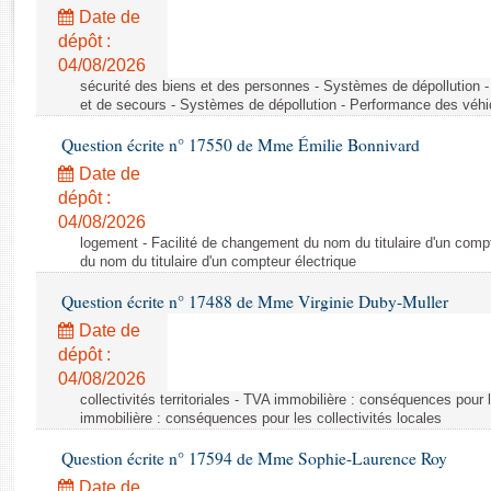
Rapports d'enquête
Date de
Rapports législatifs
dépôt :
Rapports sur l'application des lois
04/08/2026
Baromètre de l’application des lois
sécurité des biens et des personnes - Systèmes de dépollution 
et de secours - Systèmes de dépollution - Performance des véhi
Question écrite n° 17550 de Mme Émilie Bonnivard
Dossiers législatifs
Date de
Budget et sécurité sociale
dépôt :
Questions écrites et orales
04/08/2026
Comptes rendus des débats
logement - Facilité de changement du nom du titulaire d'un compt
du nom du titulaire d'un compteur électrique
Question écrite n° 17488 de Mme Virginie Duby-Muller
Date de
dépôt :
04/08/2026
collectivités territoriales - TVA immobilière : conséquences pour 
immobilière : conséquences pour les collectivités locales
Question écrite n° 17594 de Mme Sophie-Laurence Roy
Date de