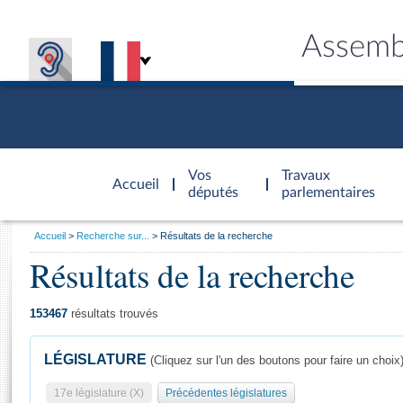
Assemb
Accèder à
la page
Vos
Travaux
Accueil
d'accueil
députés
parlementaires
Vous
Accueil
Recherche sur...
Résultats de la recherche
êtes
Résultats de la recherche
Général
ici
CONNEX
TRAVA
CONNA
DÉC
:
153467
résultats trouvés
LÉGISLATURE
(Cliquez sur l'un des boutons pour faire un choix
17e législature (X)
Précédentes législatures