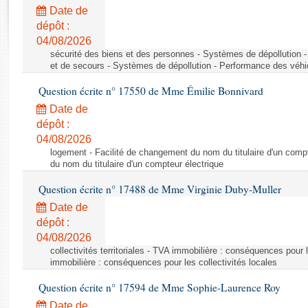
Rapports d'enquête
Date de
Rapports législatifs
dépôt :
Rapports sur l'application des lois
04/08/2026
Baromètre de l’application des lois
sécurité des biens et des personnes - Systèmes de dépollution 
et de secours - Systèmes de dépollution - Performance des véhi
Question écrite n° 17550 de Mme Émilie Bonnivard
Dossiers législatifs
Date de
Budget et sécurité sociale
dépôt :
Questions écrites et orales
04/08/2026
Comptes rendus des débats
logement - Facilité de changement du nom du titulaire d'un compt
du nom du titulaire d'un compteur électrique
Question écrite n° 17488 de Mme Virginie Duby-Muller
Date de
dépôt :
04/08/2026
collectivités territoriales - TVA immobilière : conséquences pour 
immobilière : conséquences pour les collectivités locales
Question écrite n° 17594 de Mme Sophie-Laurence Roy
Date de