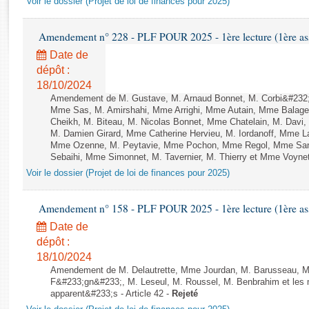
Voir le dossier (Projet de loi de finances pour 2025)
Rapports d'enquête
Rapports législatifs
Amendement n° 228 - PLF POUR 2025 - 1ère lecture (1ère ass
Rapports sur l'application des lois
Date de
Baromètre de l’application des lois
dépôt :
18/10/2024
Dossiers législatifs
Amendement de M. Gustave, M. Arnaud Bonnet, M. Corbi&#232;r
Mme Sas, M. Amirshahi, Mme Arrighi, Mme Autain, Mme Balage
Budget et sécurité sociale
Cheikh, M. Biteau, M. Nicolas Bonnet, Mme Chatelain, M. Davi,
Questions écrites et orales
M. Damien Girard, Mme Catherine Hervieu, M. Iordanoff, Mme L
Comptes rendus des débats
Mme Ozenne, M. Peytavie, Mme Pochon, Mme Regol, Mme Sand
Sebaihi, Mme Simonnet, M. Tavernier, M. Thierry et Mme Voynet 
Voir le dossier (Projet de loi de finances pour 2025)
Amendement n° 158 - PLF POUR 2025 - 1ère lecture (1ère ass
Date de
dépôt :
18/10/2024
Amendement de M. Delautrette, Mme Jourdan, M. Barusseau, M
F&#233;gn&#233;, M. Leseul, M. Roussel, M. Benbrahim et les 
apparent&#233;s - Article 42 -
Rejeté