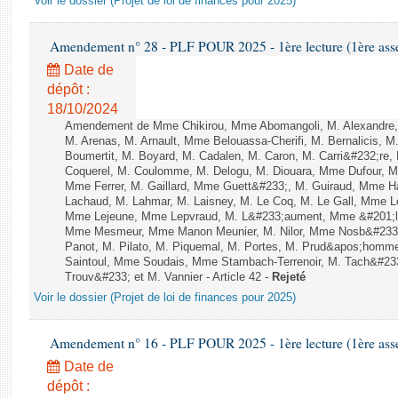
Voir le dossier (Projet de loi de finances pour 2025)
Amendement n° 28 - PLF POUR 2025 - 1ère lecture (1ère assem
Date de
dépôt :
18/10/2024
Amendement de Mme Chikirou, Mme Abomangoli, M. Alexandre
M. Arenas, M. Arnault, Mme Belouassa-Cherifi, M. Bernalicis, 
Boumertit, M. Boyard, M. Cadalen, M. Caron, M. Carri&#232;re,
Coquerel, M. Coulomme, M. Delogu, M. Diouara, Mme Dufour, 
Mme Ferrer, M. Gaillard, Mme Guett&#233;, M. Guiraud, Mme H
Lachaud, M. Lahmar, M. Laisney, M. Le Coq, M. Le Gall, Mme L
Mme Lejeune, Mme Lepvraud, M. L&#233;aument, Mme &#201;li
Mme Mesmeur, Mme Manon Meunier, M. Nilor, Mme Nosb&#23
Panot, M. Pilato, M. Piquemal, M. Portes, M. Prud&apos;homme
Saintoul, Mme Soudais, Mme Stambach-Terrenoir, M. Tach&#23
Trouv&#233; et M. Vannier - Article 42 -
Rejeté
Voir le dossier (Projet de loi de finances pour 2025)
Amendement n° 16 - PLF POUR 2025 - 1ère lecture (1ère assem
Date de
dépôt :