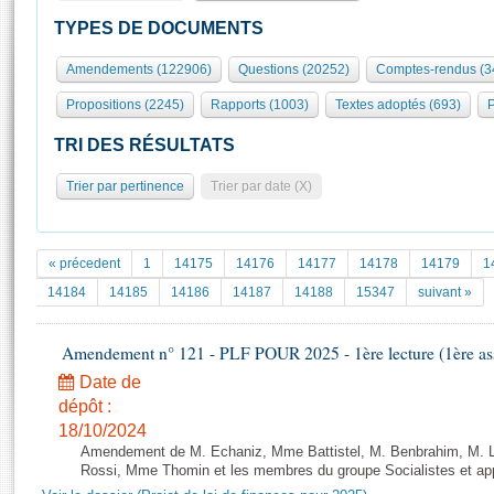
S'id
Présidence
Séance publique
Rôle et pouvoirs de l'Assemblée
Visiter l'Assemblée
TYPES DE DOCUMENTS
Fiches « Connaissance de l’Assemblée »
577 députés
Commissions et autres organes
Visite virtuelle du palais Bourbon
Amendements (122906)
Questions (20252)
Comptes-rendus (3
Organisation de l'Assemblée
Groupes politiques
Europe et International
Assister à une séance
Mot
Propositions (2245)
Rapports (1003)
Textes adoptés (693)
P
Présidence
Conférence des Présidents
Bureau
Collège des Ques
Élections législatives
Contrôle et évaluation
Accès des chercheurs à l’Assemblée
TRI DES RÉSULTATS
Congrès
Les évènements
S'inscrire
Trier par pertinence
Trier par date (X)
Pétitions
Statistiques et chiffres clés
Transparence et déontologie
Vous n'ave
Patrimoine
E
Documents de référence
« précedent
1
14175
14176
14177
14178
14179
1
La Bibliothèque
( Constitution | Règlement de l'Assemblée ... )
Documents parlementaires
14184
14185
14186
14187
14188
15347
suivant »
Les archives
Projets de loi
Contacts et plan d'accès
Amendement n° 121 - PLF POUR 2025 - 1ère lecture (1ère ass
Propositions de loi
Histoire
Photos libres de droit
Amendements
Date de
Juniors
dépôt :
Textes adoptés
Anciennes législatures
18/10/2024
Amendement de M. Echaniz, Mme Battistel, M. Benbrahim, M. Lha
Liens vers les sites publics
Rapports d'information
Rossi, Mme Thomin et les membres du groupe Socialistes et app