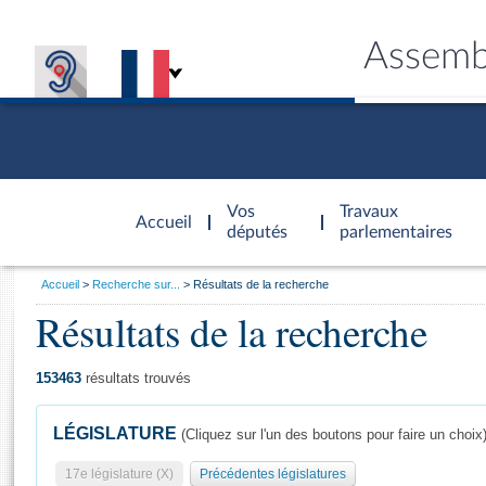
Assemb
Accèder à
la page
Vos
Travaux
Accueil
d'accueil
députés
parlementaires
Vous
Accueil
Recherche sur...
Résultats de la recherche
êtes
Résultats de la recherche
Général
ici
CONNEX
TRAVA
CONNA
DÉC
:
153463
résultats trouvés
LÉGISLATURE
(Cliquez sur l'un des boutons pour faire un choix
17e législature (X)
Précédentes législatures