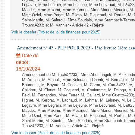
Legavre, Mme Legrain, Mme Lejeune, Mme Lepvraud, M. L&#233
Maudet, Mme Maximi, Mme Mesmeur, Mme Manon Meunier, M. 
Mme Oziol, Mme Panot, M. Pilato, M. Piquemal, M. Portes, M
Saint-Martin, M. Saintoul, Mme Soudais, Mme Stambach-Terren
Trouv&#233; et M. Vannier - Article 42 -
Rejeté
Voir le dossier (Projet de loi de finances pour 2025)
Amendement n° 43 - PLF POUR 2025 - 1ère lecture (1ère assem
Date de
dépôt :
18/10/2024
Amendement de M. Tach&#233;, Mme Abomangoli, M. Alexandr
M. Arenas, M. Arnault, Mme Belouassa-Cherifi, M. Bernalicis, 
Boumertit, M. Boyard, M. Cadalen, M. Caron, M. Carri&#232;re
Chikirou, M. Clouet, M. Coquerel, M. Coulomme, M. Delogu, M
Feld, M. Fernandes, Mme Ferrer, M. Gaillard, Mme Guett&#23
Hignet, M. Kerbrat, M. Lachaud, M. Lahmar, M. Laisney, M. Le 
Legavre, Mme Legrain, Mme Lejeune, Mme Lepvraud, M. L&#233
Maudet, Mme Maximi, Mme Mesmeur, Mme Manon Meunier, M. 
Mme Oziol, Mme Panot, M. Pilato, M. Piquemal, M. Portes, M
Saint-Martin, M. Saintoul, Mme Soudais, Mme Stambach-Terren
Trouv&#233; et M. Vannier - Article 42 -
Rejeté
Voir le dossier (Projet de loi de finances pour 2025)