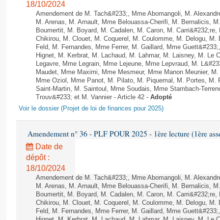
18/10/2024
Amendement de M. Tach&#233;, Mme Abomangoli, M. Alexandr
M. Arenas, M. Arnault, Mme Belouassa-Cherifi, M. Bernalicis, 
Boumertit, M. Boyard, M. Cadalen, M. Caron, M. Carri&#232;re
Chikirou, M. Clouet, M. Coquerel, M. Coulomme, M. Delogu, M
Feld, M. Fernandes, Mme Ferrer, M. Gaillard, Mme Guett&#23
Hignet, M. Kerbrat, M. Lachaud, M. Lahmar, M. Laisney, M. Le 
Legavre, Mme Legrain, Mme Lejeune, Mme Lepvraud, M. L&#233
Maudet, Mme Maximi, Mme Mesmeur, Mme Manon Meunier, M. 
Mme Oziol, Mme Panot, M. Pilato, M. Piquemal, M. Portes, M
Saint-Martin, M. Saintoul, Mme Soudais, Mme Stambach-Terren
Trouv&#233; et M. Vannier - Article 42 -
Adopté
Voir le dossier (Projet de loi de finances pour 2025)
Amendement n° 36 - PLF POUR 2025 - 1ère lecture (1ère assem
Date de
dépôt :
18/10/2024
Amendement de M. Tach&#233;, Mme Abomangoli, M. Alexandr
M. Arenas, M. Arnault, Mme Belouassa-Cherifi, M. Bernalicis, 
Boumertit, M. Boyard, M. Cadalen, M. Caron, M. Carri&#232;re
Chikirou, M. Clouet, M. Coquerel, M. Coulomme, M. Delogu, M
Feld, M. Fernandes, Mme Ferrer, M. Gaillard, Mme Guett&#23
Hignet, M. Kerbrat, M. Lachaud, M. Lahmar, M. Laisney, M. Le 