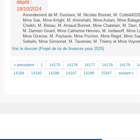
dépôt :
18/10/2024
Amendement de M. Gustave, M. Nicolas Bonnet, M. Corbi&#232;
Mme Sas, Mme Arrighi, M. Amirshahi, Mme Autain, Mme Balage
Cheikh, M. Biteau, M. Arnaud Bonnet, Mme Chatelain, M. Davi, 
M. Damien Girard, Mme Catherine Hervieu, M. Iordanoff, Mme L
Mme Ozenne, M. Peytavie, Mme Pochon, Mme Regol, Mme Sand
Sebaihi, Mme Simonnet, M. Tavernier, M. Thierry et Mme Voynet 
Voir le dossier (Projet de loi de finances pour 2025)
« précedent
1
14175
14176
14177
14178
14179
1
14184
14185
14186
14187
14188
15347
suivant »