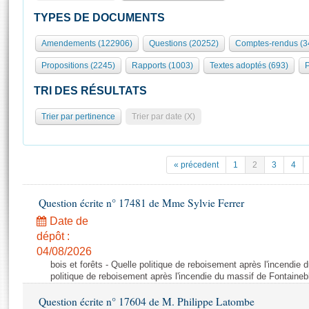
S'id
Présidence
Séance publique
Rôle et pouvoirs de l'Assemblée
Visiter l'Assemblée
TYPES DE DOCUMENTS
Fiches « Connaissance de l’Assemblée »
577 députés
Commissions et autres organes
Visite virtuelle du palais Bourbon
Amendements (122906)
Questions (20252)
Comptes-rendus (3
Organisation de l'Assemblée
Groupes politiques
Europe et International
Assister à une séance
Mot
Propositions (2245)
Rapports (1003)
Textes adoptés (693)
P
Présidence
Conférence des Présidents
Bureau
Collège des Ques
Élections législatives
Contrôle et évaluation
Accès des chercheurs à l’Assemblée
TRI DES RÉSULTATS
Congrès
Les évènements
S'inscrire
Trier par pertinence
Trier par date (X)
Pétitions
Statistiques et chiffres clés
Transparence et déontologie
Vous n'ave
Patrimoine
E
Documents de référence
« précedent
1
2
3
4
La Bibliothèque
( Constitution | Règlement de l'Assemblée ... )
Documents parlementaires
Les archives
Question écrite n° 17481 de Mme Sylvie Ferrer
Projets de loi
Contacts et plan d'accès
Date de
Propositions de loi
Histoire
Photos libres de droit
dépôt :
Amendements
Juniors
04/08/2026
Textes adoptés
bois et forêts - Quelle politique de reboisement après l'incendie
Anciennes législatures
politique de reboisement après l'incendie du massif de Fontaineb
Liens vers les sites publics
Rapports d'information
Question écrite n° 17604 de M. Philippe Latombe