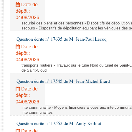
Rapports d'enquête
Date de
Rapports législatifs
dépôt :
Rapports sur l'application des lois
04/08/2026
Baromètre de l’application des lois
sécurité des biens et des personnes - Dispositifs de dépollution
secours - Dispositifs de dépollution équipant les véhicules des 
Question écrite n° 17635 de M. Jean-Paul Lecoq
Dossiers législatifs
Date de
Budget et sécurité sociale
dépôt :
Questions écrites et orales
04/08/2026
Comptes rendus des débats
transports routiers - Travaux sur le tube Nord du tunel de Saint-
de Saint-Cloud
Question écrite n° 17545 de M. Jean-Michel Brard
Date de
dépôt :
04/08/2026
intercommunalité - Moyens financiers alloués aux intercommunal
intercommunalités
Question écrite n° 17553 de M. Andy Kerbrat
Date de