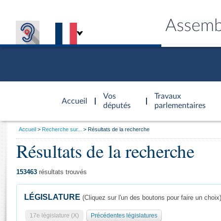
Assemb
Accèder à
la page
Vos
Travaux
Accueil
d'accueil
députés
parlementaires
Vous
Accueil
Recherche sur...
Résultats de la recherche
êtes
Résultats de la recherche
Général
ici
CONNEX
TRAVA
CONNA
DÉC
:
153463
résultats trouvés
LÉGISLATURE
(Cliquez sur l'un des boutons pour faire un choix
17e législature (X)
Précédentes législatures