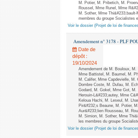
M. Potier, M. Pribetich, M. Pr
Roussel, Mme Runel, Mme R&#233
M. Sother, Mme Thi&#233;bault-M
membres du groupe Socialistes et
Voir le dossier (Projet de loi de financ
Amendement n° 3178 - PLF POUR 2
Date de
dépôt :
19/10/2024
Amendement de M. Bouloux, M. S
Mme Battistel, M. Baumel, M. Ph
M. Califer, Mme Capdevielle, M. 
Dombre Coste, M. Dufau, M. Ech
Godard, M. Gokel, Mme Got, M.
Herouin-L&#233;autey, Mme C&#
Keloua Hachi, M. Leseul, M. Lha
Pir&#232;s Beaune, M. Potier, 
Aur&#233;lien Rousseau, M. Ro
M. Simion, M. Sother, Mme Thi&#
les membres du groupe Socialiste
Voir le dossier (Projet de loi de financ