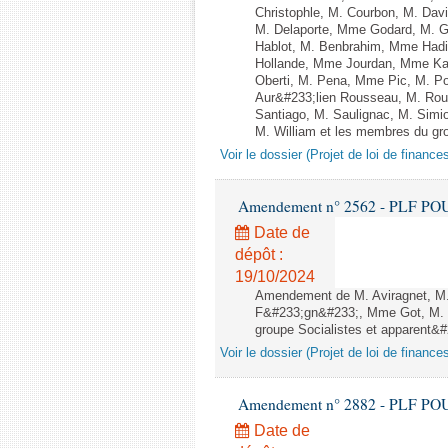
Christophle, M. Courbon, M. Dav
M. Delaporte, Mme Godard, M. G
Hablot, M. Benbrahim, Mme Hadi
Hollande, Mme Jourdan, Mme Kara
Oberti, M. Pena, Mme Pic, M. P
Aur&#233;lien Rousseau, M. Ro
Santiago, M. Saulignac, M. Simi
M. William et les membres du gro
Voir le dossier (Projet de loi de financ
Amendement n° 2562 - PLF POUR 2
Date de
dépôt :
19/10/2024
Amendement de M. Aviragnet, M.
F&#233;gn&#233;, Mme Got, M. O
groupe Socialistes et apparent&#2
Voir le dossier (Projet de loi de financ
Amendement n° 2882 - PLF POUR 2
Date de