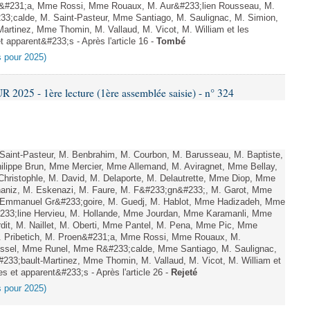
oen&#231;a, Mme Rossi, Mme Rouaux, M. Aur&#233;lien Rousseau, M.
;calde, M. Saint-Pasteur, Mme Santiago, M. Saulignac, M. Simion,
artinez, Mme Thomin, M. Vallaud, M. Vicot, M. William et les
 apparent&#233;s - Après l'article 16 -
Tombé
es pour 2025)
025 - 1ère lecture (1ère assemblée saisie) - n° 324
aint-Pasteur, M. Benbrahim, M. Courbon, M. Barusseau, M. Baptiste,
ilippe Brun, Mme Mercier, Mme Allemand, M. Aviragnet, Mme Bellay,
Christophle, M. David, M. Delaporte, M. Delautrette, Mme Diop, Mme
aniz, M. Eskenazi, M. Faure, M. F&#233;gn&#233;, M. Garot, Mme
 Emmanuel Gr&#233;goire, M. Guedj, M. Hablot, Mme Hadizadeh, Mme
233;line Hervieu, M. Hollande, Mme Jourdan, Mme Karamanli, Mme
rdit, M. Naillet, M. Oberti, Mme Pantel, M. Pena, Mme Pic, Mme
M. Pribetich, M. Proen&#231;a, Mme Rossi, Mme Rouaux, M.
ussel, Mme Runel, Mme R&#233;calde, Mme Santiago, M. Saulignac,
233;bault-Martinez, Mme Thomin, M. Vallaud, M. Vicot, M. William et
s et apparent&#233;s - Après l'article 26 -
Rejeté
es pour 2025)