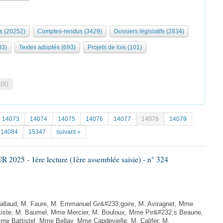
s (20252)
Comptes-rendus (3429)
Dossiers législatifs (2834)
03)
Textes adoptés (693)
Projets de lois (101)
 (X)
14073
14074
14075
14076
14077
14078
14079
14084
15347
suivant »
025 - 1ère lecture (1ère assemblée saisie) - n° 324
llaud, M. Faure, M. Emmanuel Gr&#233;goire, M. Aviragnet, Mme
ptiste, M. Baumel, Mme Mercier, M. Bouloux, Mme Pir&#232;s Beaune,
 Battistel, Mme Bellay, Mme Capdevielle, M. Califer, M.