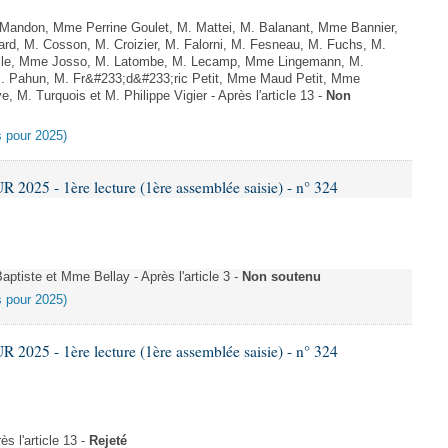
ndon, Mme Perrine Goulet, M. Mattei, M. Balanant, Mme Bannier,
rd, M. Cosson, M. Croizier, M. Falorni, M. Fesneau, M. Fuchs, M.
bille, Mme Josso, M. Latombe, M. Lecamp, Mme Lingemann, M.
M. Pahun, M. Fr&#233;d&#233;ric Petit, Mme Maud Petit, Mme
M. Turquois et M. Philippe Vigier - Après l'article 13 -
Non
es pour 2025)
025 - 1ère lecture (1ère assemblée saisie) - n° 324
tiste et Mme Bellay - Après l'article 3 -
Non soutenu
es pour 2025)
025 - 1ère lecture (1ère assemblée saisie) - n° 324
s l'article 13 -
Rejeté