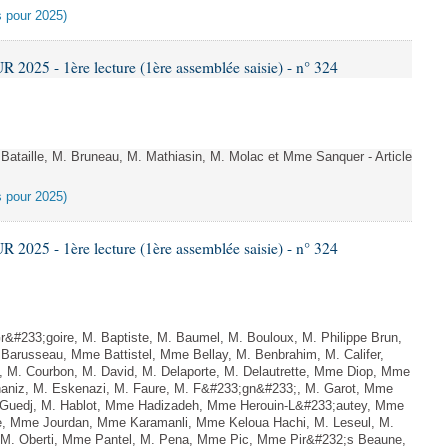
es pour 2025)
025 - 1ère lecture (1ère assemblée saisie) - n° 324
taille, M. Bruneau, M. Mathiasin, M. Molac et Mme Sanquer - Article
es pour 2025)
025 - 1ère lecture (1ère assemblée saisie) - n° 324
233;goire, M. Baptiste, M. Baumel, M. Bouloux, M. Philippe Brun,
Barusseau, Mme Battistel, Mme Bellay, M. Benbrahim, M. Califer,
, M. Courbon, M. David, M. Delaporte, M. Delautrette, Mme Diop, Mme
aniz, M. Eskenazi, M. Faure, M. F&#233;gn&#233;, M. Garot, Mme
 Guedj, M. Hablot, Mme Hadizadeh, Mme Herouin-L&#233;autey, Mme
de, Mme Jourdan, Mme Karamanli, Mme Keloua Hachi, M. Leseul, M.
t, M. Oberti, Mme Pantel, M. Pena, Mme Pic, Mme Pir&#232;s Beaune,