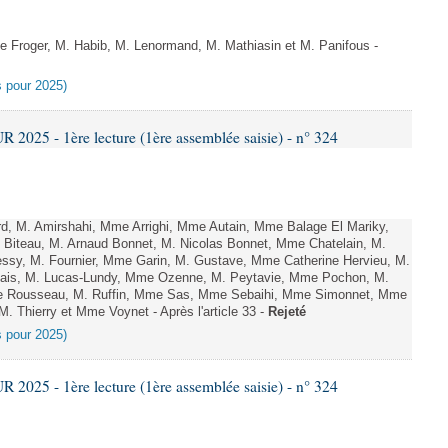
Froger, M. Habib, M. Lenormand, M. Mathiasin et M. Panifous -
es pour 2025)
025 - 1ère lecture (1ère assemblée saisie) - n° 324
, M. Amirshahi, Mme Arrighi, Mme Autain, Mme Balage El Mariky,
Biteau, M. Arnaud Bonnet, M. Nicolas Bonnet, Mme Chatelain, M.
essy, M. Fournier, Mme Garin, M. Gustave, Mme Catherine Hervieu, M.
hais, M. Lucas-Lundy, Mme Ozenne, M. Peytavie, Mme Pochon, M.
e Rousseau, M. Ruffin, Mme Sas, Mme Sebaihi, Mme Simonnet, Mme
 M. Thierry et Mme Voynet - Après l'article 33 -
Rejeté
es pour 2025)
025 - 1ère lecture (1ère assemblée saisie) - n° 324