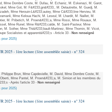
id, Mme Dombre Coste, M. Dufau, M. Echaniz, M. Eskenazi, M. Garot,
okel, Mme Got, M. F&#233;gn&#233;, M. Delautrette, M. Guedj, M.
zadeh, Mme Herouin-L&#233;autey, Mme C&#233;line Hervieu, M.
manli, Mme Keloua Hachi, M. Leseul, M. Lhardit, M. Naillet, M.
otier, M. Pribetich, M. Proen&#231;a, Mme Rossi, Mme Rouaux, M.
ussel, Mme Runel, Mme R&#233;calde, M. Saint-Pasteur, Mme
on, M. Sother, Mme Thi&#233;bault-Martinez, Mme Thomin, M. Vicot,
upe Socialistes et apparent&#233;s - Article 33 -
Non renseigné
es pour 2025)
025 - 1ère lecture (1ère assemblée saisie) - n° 324
 Philippe Brun, Mme Capdevielle, M. David, Mme Dombre Coste, M.
berti, Mme Pantel, M. Proen&#231;a, M. Simion et les membres du
33;s - Après l'article 33 -
Non renseigné
es pour 2025)
025 - 1ère lecture (1ère assemblée saisie) - n° 324