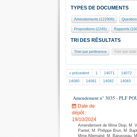
TYPES DE DOCUMENTS
Amendements (122906)
Question
Propositions (2245)
Rapports (10
TRI DES RÉSULTATS
Trier par pertinence
Trier par date
« précedent
1
14071
14072
14080
14081
14082
14083
Amendement n° 3035 - PLF POUR 2
Date de
dépôt :
19/10/2024
Amendement de Mme Diop, M. Va
Pantel, M. Philippe Brun, M. Ba
Mme Allemand, M. Barusseau, Mme