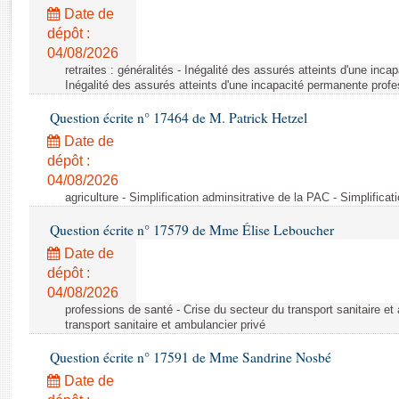
Rapports d'enquête
Date de
Rapports législatifs
dépôt :
Rapports sur l'application des lois
04/08/2026
Baromètre de l’application des lois
retraites : généralités - Inégalité des assurés atteints d'une inc
Inégalité des assurés atteints d'une incapacité permanente profe
Question écrite n° 17464 de M. Patrick Hetzel
Dossiers législatifs
Date de
Budget et sécurité sociale
dépôt :
Questions écrites et orales
04/08/2026
Comptes rendus des débats
agriculture - Simplification adminsitrative de la PAC - Simplifica
Question écrite n° 17579 de Mme Élise Leboucher
Date de
dépôt :
04/08/2026
professions de santé - Crise du secteur du transport sanitaire et
transport sanitaire et ambulancier privé
Question écrite n° 17591 de Mme Sandrine Nosbé
Date de