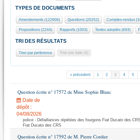
S'id
Présidence
Séance publique
Rôle et pouvoirs de l'Assemblée
Visiter l'Assemblée
TYPES DE DOCUMENTS
Fiches « Connaissance de l’Assemblée »
577 députés
Commissions et autres organes
Visite virtuelle du palais Bourbon
Amendements (122906)
Questions (20252)
Comptes-rendus (3
Organisation de l'Assemblée
Groupes politiques
Europe et International
Assister à une séance
Mot
Propositions (2244)
Rapports (1003)
Textes adoptés (693)
P
Présidence
Conférence des Présidents
Bureau
Collège des Ques
Élections législatives
Contrôle et évaluation
Accès des chercheurs à l’Assemblée
TRI DES RÉSULTATS
Congrès
Les évènements
S'inscrire
Trier par pertinence
Trier par date (X)
Pétitions
Statistiques et chiffres clés
Transparence et déontologie
Vous n'ave
Patrimoine
E
Documents de référence
« précedent
1
2
3
4
5
La Bibliothèque
( Constitution | Règlement de l'Assemblée ... )
Documents parlementaires
Les archives
Question écrite n° 17572 de Mme Sophie Blanc
Projets de loi
Contacts et plan d'accès
Date de
Propositions de loi
Histoire
Photos libres de droit
dépôt :
Amendements
Juniors
04/08/2026
Textes adoptés
police - Défaillances répétées des fourgons Fiat Ducato des CRS
Anciennes législatures
Fiat Ducato des CRS
Liens vers les sites publics
Rapports d'information
Question écrite n° 17592 de M. Pierre Cordier