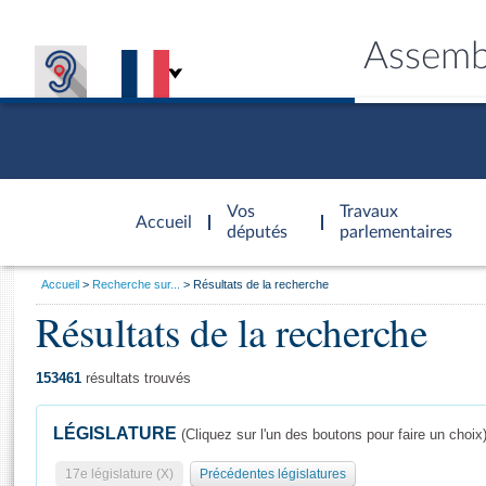
Assemb
Accèder à
la page
Vos
Travaux
Accueil
d'accueil
députés
parlementaires
Vous
Accueil
Recherche sur...
Résultats de la recherche
êtes
Résultats de la recherche
Général
ici
CONNEX
TRAVA
CONNA
DÉC
:
153461
résultats trouvés
LÉGISLATURE
(Cliquez sur l'un des boutons pour faire un choix
17e législature (X)
Précédentes législatures