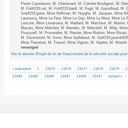
Pierre Cazeneuve, M. Chenevard, M. Cormier-Bouligeon, M. Dar
M. Fi&#233;vet, M. Fr&#233;bault, M. Fugit, M. Gassilloud, M. G
Gr&#233;goire, Mme Hoffman, M. Huyghe, M. Jacques, Mme Klin
Laussucq, Mme Le Feur, Mme Le Grip, Mme Le Meur, Mme Le P
Lescure, Mme Levasseur, M. Maillard, M. Marchive, M. Marion
Mazars, Mme Melchior, M. Mendes, M. Metzdorf, M. Midy, Mme
Pouzyreff, M. Provendier, M. Riester, Mme Riotton, Mme Rixain
M. Sitzenstuhl, M. Sorre, Mme Spillebout, M. S&#233;journ&#233
Mme Thevenot, M. Travert, Mme Vignon, M. Vojetta, M. Woerth e
renseigné
Voir le dossier (Projet de loi de financement de la sécurité sociale pou
« précedent
1
13475
13476
13477
13478
13479
1
13484
13485
13486
13487
13488
15347
suivant »