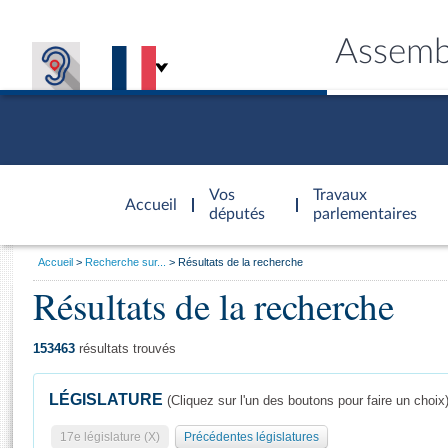
Assemb
Accèder à
la page
Vos
Travaux
Accueil
d'accueil
députés
parlementaires
Vous
Accueil
Recherche sur...
Résultats de la recherche
êtes
Résultats de la recherche
Général
ici
CONNEX
TRAVA
CONNA
DÉC
:
153463
résultats trouvés
LÉGISLATURE
(Cliquez sur l'un des boutons pour faire un choix
17e législature (X)
Précédentes législatures