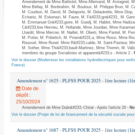
Rapports d'enquête
Amendement de Mme Battistel, Mme Allemand, M. Aviragnet, M.
Mme Bellay, M. Benbrahim, M. Bouloux, M. Philippe Brun, M. Cal
Rapports législatifs
M. Courbon, M. David, M. Delaporte, M. Delautrette, Mme Diop
Rapports sur l'application des lois
Echaniz, M. Eskenazi, M. Faure, M. F&#233;gn&#233;, M. Gar
M. Emmanuel Gr&#233;goire, M. Guedj, M. Hablot, Mme Hadiz
Baromètre de l’application des lois
C&#233;line Hervieu, M. Hollande, Mme Jourdan, Mme Karamanl
Lhardit, Mme Mercier, M. Naillet, M. Oberti, Mme Pantel, M. 
M. Potier, M. Pribetich, M. Proen&#231;a, Mme Rossi, Mme Ro
Dossiers législatifs
Roussel, Mme Runel, Mme R&#233;calde, M. Saint-Pasteur, Mme
M. Sother, Mme Thi&#233;bault-Martinez, Mme Thomin, M. Vallau
Budget et sécurité sociale
membres du groupe Socialistes et apparent&#233;s - Article 2 -
Questions écrites et orales
Voir le dossier (Moderniser les installations hydroélectriques pour renf
Comptes rendus des débats
France)
Amendement n° 1625 - PLFSS POUR 2025 - 1ère lecture (1ère 
Date de
dépôt :
25/10/2024
Amendement de Mme Dubr&#233;-Chirat - Après l'article 20 -
No
Voir le dossier (Projet de loi de financement de la sécurité sociale pou
Amendement n° 1687 - PLFSS POUR 2025 - 1ère lecture (1ère 