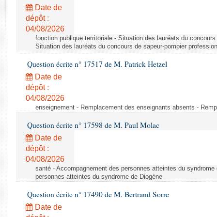
Rapports d'enquête
Date de
Rapports législatifs
dépôt :
Rapports sur l'application des lois
04/08/2026
Baromètre de l’application des lois
fonction publique territoriale - Situation des lauréats du concour
Situation des lauréats du concours de sapeur-pompier professio
Question écrite n° 17517 de M. Patrick Hetzel
Dossiers législatifs
Date de
Budget et sécurité sociale
dépôt :
Questions écrites et orales
04/08/2026
Comptes rendus des débats
enseignement - Remplacement des enseignants absents - Remp
Question écrite n° 17598 de M. Paul Molac
Date de
dépôt :
04/08/2026
santé - Accompagnement des personnes atteintes du syndrome
personnes atteintes du syndrome de Diogène
Question écrite n° 17490 de M. Bertrand Sorre
Date de