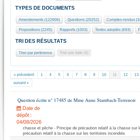
S'id
Présidence
Séance publique
Rôle et pouvoirs de l'Assemblée
Visiter l'Assemblée
TYPES DE DOCUMENTS
Fiches « Connaissance de l’Assemblée »
577 députés
Commissions et autres organes
Visite virtuelle du palais Bourbon
Amendements (122906)
Questions (20252)
Comptes-rendus (3
Organisation de l'Assemblée
Groupes politiques
Europe et International
Assister à une séance
Mot
Propositions (2245)
Rapports (1003)
Textes adoptés (693)
P
Présidence
Conférence des Présidents
Bureau
Collège des Ques
Élections législatives
Contrôle et évaluation
Accès des chercheurs à l’Assemblée
TRI DES RÉSULTATS
Congrès
Les évènements
S'inscrire
Trier par pertinence
Trier par date (X)
Pétitions
Statistiques et chiffres clés
Transparence et déontologie
Vous n'ave
Patrimoine
E
Documents de référence
« précedent
1
4
5
6
7
8
9
10
11
12
13
La Bibliothèque
( Constitution | Règlement de l'Assemblée ... )
Documents parlementaires
suivant »
Les archives
Projets de loi
Contacts et plan d'accès
Question écrite n° 17485 de Mme Anne Stambach-Terrenoir
Propositions de loi
Histoire
Photos libres de droit
Amendements
Date de
Juniors
dépôt :
Textes adoptés
Anciennes législatures
04/08/2026
chasse et pêche - Principe de précaution relatif à la chasse sur le
Liens vers les sites publics
Rapports d'information
précaution relatif à la chasse sur les territoires incendiés