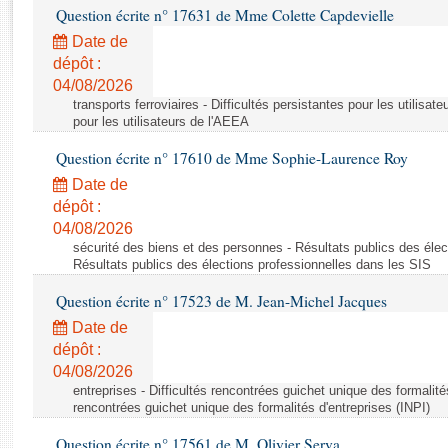
Rapports d'enquête
Question écrite n° 17631 de Mme Colette Capdevielle
Rapports législatifs
Date de
Rapports sur l'application des lois
dépôt :
Baromètre de l’application des lois
04/08/2026
transports ferroviaires - Difficultés persistantes pour les utilisat
pour les utilisateurs de l'AEEA
Dossiers législatifs
Question écrite n° 17610 de Mme Sophie-Laurence Roy
Budget et sécurité sociale
Date de
Questions écrites et orales
dépôt :
Comptes rendus des débats
04/08/2026
sécurité des biens et des personnes - Résultats publics des élec
Résultats publics des élections professionnelles dans les SIS
Question écrite n° 17523 de M. Jean-Michel Jacques
Date de
dépôt :
04/08/2026
entreprises - Difficultés rencontrées guichet unique des formalités
rencontrées guichet unique des formalités d'entreprises (INPI)
Question écrite n° 17561 de M. Olivier Serva