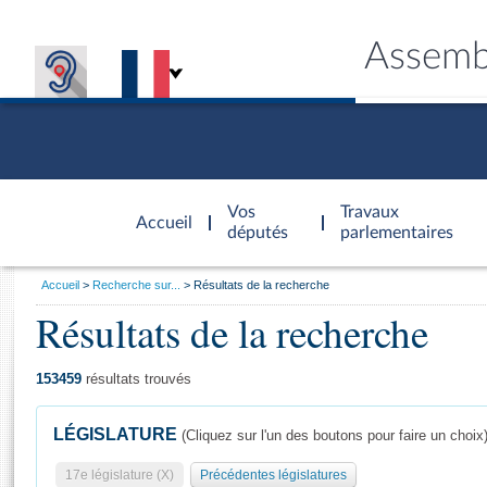
Assemb
Accèder à
la page
Vos
Travaux
Accueil
d'accueil
députés
parlementaires
Vous
Accueil
Recherche sur...
Résultats de la recherche
êtes
Résultats de la recherche
Général
ici
CONNEX
TRAVA
CONNA
DÉC
:
153459
résultats trouvés
LÉGISLATURE
(Cliquez sur l'un des boutons pour faire un choix
17e législature (X)
Précédentes législatures