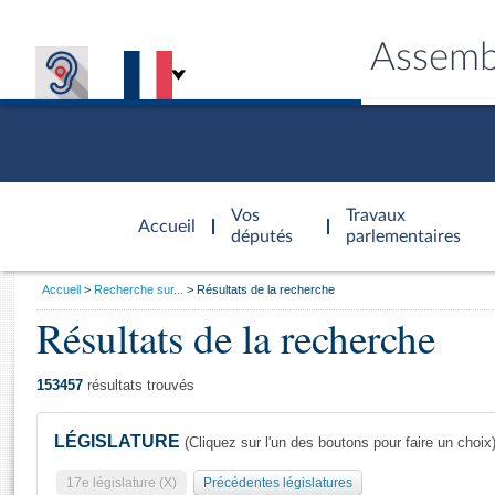
Assemb
Accèder à
la page
Vos
Travaux
Accueil
d'accueil
députés
parlementaires
Vous
Accueil
Recherche sur...
Résultats de la recherche
êtes
Résultats de la recherche
Général
ici
CONNEX
TRAVA
CONNA
DÉC
:
153457
résultats trouvés
LÉGISLATURE
(Cliquez sur l'un des boutons pour faire un choix
17e législature (X)
Précédentes législatures