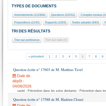
S'id
Présidence
Séance publique
Rôle et pouvoirs de l'Assemblée
Visiter l'Assemblée
TYPES DE DOCUMENTS
Fiches « Connaissance de l’Assemblée »
577 députés
Commissions et autres organes
Visite virtuelle du palais Bourbon
Amendements (122906)
Questions (20252)
Comptes-rendus (3
Organisation de l'Assemblée
Groupes politiques
Europe et International
Assister à une séance
Mot
Propositions (2245)
Rapports (1003)
Textes adoptés (693)
P
Présidence
Conférence des Présidents
Bureau
Collège des Ques
Élections législatives
Contrôle et évaluation
Accès des chercheurs à l’Assemblée
TRI DES RÉSULTATS
Congrès
Les évènements
S'inscrire
Trier par pertinence
Trier par date (X)
Pétitions
Statistiques et chiffres clés
Transparence et déontologie
Vous n'ave
Patrimoine
E
Documents de référence
« précedent
1
2
3
4
5
6
7
8
9
La Bibliothèque
( Constitution | Règlement de l'Assemblée ... )
Documents parlementaires
Les archives
Question écrite n° 17603 de M. Matthias Tavel
Projets de loi
Contacts et plan d'accès
Date de
Propositions de loi
Histoire
Photos libres de droit
dépôt :
Amendements
Juniors
04/08/2026
Textes adoptés
santé - Prévention dans les soins dentaires - Prévention dans le
Anciennes législatures
Question écrite n° 17588 de M. Hadrien Clouet
Liens vers les sites publics
Rapports d'information
Date de