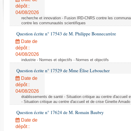
Rapports d'enquête
dépôt :
Rapports législatifs
04/08/2026
Rapports sur l'application des lois
recherche et innovation - Fusion IRD-CNRS contre les communa
Baromètre de l’application des lois
contre les communautés scientifiques
Question écrite n° 17543 de M. Philippe Bonnecarrère
Dossiers législatifs
Date de
Budget et sécurité sociale
dépôt :
04/08/2026
Questions écrites et orales
industrie - Normes et objectifs - Normes et objectifs
Comptes rendus des débats
Question écrite n° 17529 de Mme Élise Leboucher
Date de
dépôt :
04/08/2026
établissements de santé - Situation critique au centre d'accuei
- Situation critique au centre d'accueil et de crise Ginette Ama
Question écrite n° 17624 de M. Romain Baubry
Date de
dépôt :